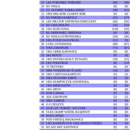
19
LKS PORONIEC PORONIN
[40]
[40]
20
KS WISŁA
[0]
[0]
21
ST. OLYMPIC RABKA ZDRÓJ
[38]
[51]
22
UKN MELAFIR CZARNY BÓR
[0]
[0]
23
KS ŚNIEŻKA KARPACZ
[25]
[27]
24
LKS HILLTOP WIŚNIOWA OSIECZANY
[42]
[56]
25
KS CHOCHOŁÓW
[32]
[32]
26
UKS HAŃCZOWA
[143]
[33]
27
KS OBIDOWIEC OBIDOWA
[0]
[0]
28
KS WISŁA USTRONIANKA
[18]
[36]
29
UKS PUSZCZA SUPRAŚL
[12]
[9]
30
LUKS USTIANOWA
[49]
[47]
31
WKS ZAKOPANE
[74]
[67]
32
UKS LIDER KATOWICE
[0]
[0]
33
SKI MOSTY
[0]
[0]
34
UKS DWÓJKA BIAŁY DUNAJEC
[18]
[15]
35
LKS PODGÓRZE
[8]
[12]
36
TJ TRZYNIEC
[0]
[0]
37
MKS WODZISŁAW ŚLĄSKI
[16]
[2]
38
GKS CARTUSIA KARTUZY
[1]
[1]
39
MKS DUSZNIKI ZDRÓJ
[0]
[0]
40
UKS OLIMPIJCZYK SOSNÓWKA
[0]
[0]
41
UKS MIEROSZÓW
[0]
[0]
42
UKS ZRYW
[0]
[0]
43
KSM ŁABSKI
[0]
[0]
44
AZS ZAKOPANE
[2]
[2]
45
MKS ZABRZE
[0]
[0]
46
G-3 CIESZYN
[0]
[0]
47
SS-R LZS "SOKÓŁ" SZCZYRK
[0]
[0]
48
ULKS OLIMP WZDÓŁ RZĄDOWY
[0]
[0]
49
KSM ŁAPSKI
[0]
[0]
50
POD STRÓŻĄ MISZKOWICE
[0]
[0]
51
UKS KAMIEŃCZYK SZKLARSKA PORĘBA
[0]
[0]
52
KS AZS AWF KATOWICE
[0]
[0]