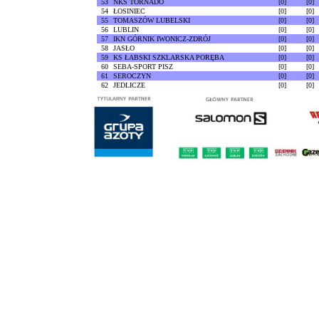
53
NKS TORNADO
[0]
[0]
54
ŁOSINIEC
[0]
[0]
55
TOMASZÓW LUBELSKI
[0]
[0]
56
LUBLIN
[0]
[0]
57
IKN GÓRNIK IWONICZ-ZDRÓJ
[0]
[0]
58
JASŁO
[0]
[0]
59
KS ŁABSKI SZKLARSKA PORĘBA
[0]
[0]
60
SEBA-SPORT PISZ
[0]
[0]
61
SEROCZYN
[0]
[0]
62
JEDLICZE
[0]
[0]