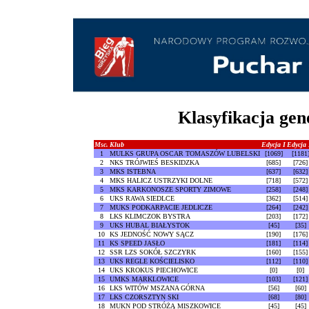
Klasyfikacja gen
Msc.
Klub
Edycja I
Edycja 
1
MULKS GRUPA OSCAR TOMASZÓW LUBELSKI
[1069]
[1181
2
NKS TRÓJWIEŚ BESKIDZKA
[685]
[726]
3
MKS ISTEBNA
[637]
[632]
4
MKS HALICZ USTRZYKI DOLNE
[718]
[572]
5
MKS KARKONOSZE SPORTY ZIMOWE
[258]
[248]
6
UKS RAWA SIEDLCE
[362]
[514]
7
MUKS PODKARPACIE JEDLICZE
[264]
[242]
8
LKS KLIMCZOK BYSTRA
[203]
[172]
9
UKS HUBAL BIAŁYSTOK
[45]
[35]
10
KS JEDNOŚĆ NOWY SĄCZ
[190]
[176]
11
KS SPEED JASŁO
[181]
[114]
12
SSR LZS SOKÓŁ SZCZYRK
[160]
[155]
13
UKS REGLE KOŚCIELISKO
[112]
[110]
14
UKS KROKUS PIECHOWICE
[0]
[0]
15
UMKS MARKLOWICE
[103]
[121]
16
LKS WITÓW MSZANA GÓRNA
[56]
[60]
17
LKS CZORSZTYN SKI
[68]
[80]
18
MUKN POD STRÓŻĄ MISZKOWICE
[45]
[45]