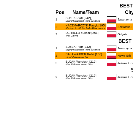
BEST
Pos
Name/Team
Cit
SUŁEK Piotr [242]
1
Jaworzyna 
Boplight Ataksport Team Świdnica
KACZMARCZYK Patryk [195]
2
Szklarska 
Mitutoyo Azs Politechnika Wrocławska
DERHELD Łukasz [251]
3
Gdynia
Trek Gdynia
BEST 
SUŁEK Piotr [242]
1
Jaworzyna 
Boplight Ataksport Team Świdnica
BALAWAJDER Rafał [166]
2
Nowa Sól
Uks Peleton Nowa Sól
BUJAK Wojciech [219]
3
Jelenia Gó
Mks 11 Penco Jelenia Góra
BUJAK Wojciech [219]
9
Jelenia Gó
Mks 11 Penco Jelenia Góra