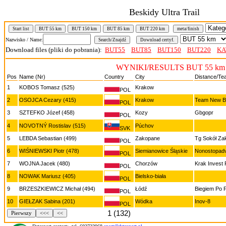
Beskidy Ultra Trail
Start list
BUT 55 km
BUT 150 km
BUT 85 km
BUT 220 km
meta/finish
Nazwisko / Name:
Download files (pliki do pobrania):
BUT55
BUT85
BUT150
BUT220
KA
WYNIKI/RESULTS BUT 55 km
Pos
Name (Nr)
Country
City
Distance/Te
1
KOBOS Tomasz (525)
Krakow
POL
2
OSOJCA Cezary (415)
Krakow
Team New B
POL
3
SZTEFKO Józef (458)
Kozy
Gbgopr
POL
4
NOVOTNÝ Rostislav (515)
Púchov
SVK
5
LEBDA Sebastian (499)
Zakopane
Tg Sokół Za
POL
6
WIŚNIEWSKI Piotr (478)
Siemianowice Śląskie
Nonostopad
POL
7
WOJNA Jacek (480)
Chorzów
Krak Invest
POL
8
NOWAK Mariusz (405)
Bielsko-biała
POL
9
BRZESZKIEWICZ Michał (494)
Łódź
Biegiem Po 
POL
10
GIEŁZAK Sabina (201)
Wódka
Inov-8
POL
1 (132)
Pierwszy
<<<
<<