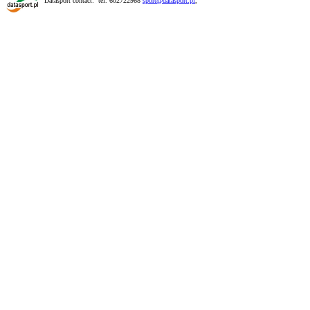
Datasport contact: tel. 602722968
sport@datasport.pl
,