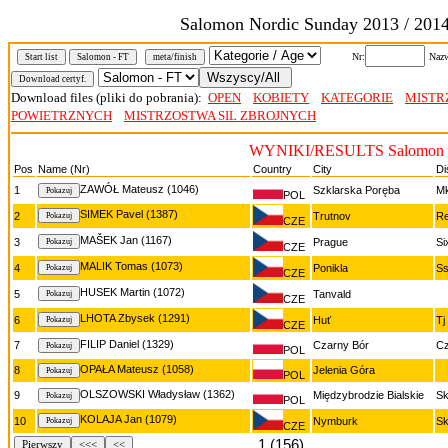
Salomon Nordic Sunday 2013 / 201
Nr:
Nazw
Start list
Salomon - FT
meta/finish
Download files (pliki do pobrania):
OPEN
KOBIETY
KATEGORIE
MISTR
POWIETRZNYCH
MISTRZOSTWA SIL ZBROJNYCH
WYNIKI/RESULTS Salomon 
Pos
Name (Nr)
Country
City
Di
ZAWÓŁ Mateusz (1046)
1
Szklarska Poręba
Mk
POL
SIMEK Pavel (1387)
2
Trutnov
Re
CZE
MAŠEK Jan (1167)
3
Prague
Si
CZE
MALIK Tomas (1073)
4
Ponikla
Ss
CZE
HUSEK Martin (1072)
5
Tanvald
CZE
LHOTA Zbysek (1291)
6
Huť
Tj
CZE
FILIP Daniel (1329)
7
Czarny Bór
Cz
POL
OPAŁA Mateusz (1058)
8
Jelenia Góra
POL
OLSZOWSKI Władysław (1362)
9
Międzybrodzie Bialskie
Sk
POL
KOLAJA Jan (1079)
10
Nymburk
Sk
CZE
1 (156)
Pierwszy
<<<
<<