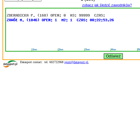
zobacz jak śledzić zawodników?
Datasport contact: tel. 602722968
sport@datasport.pl
,