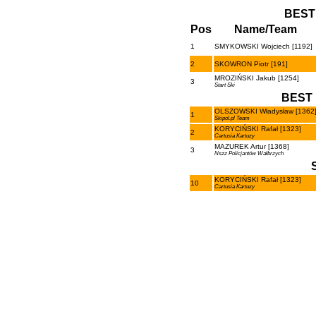
BEST
Pos
Name/Team
1
SMYKOWSKI Wojciech [1192]
2
SKOWRON Piotr [191]
MROZIŃSKI Jakub [1254]
3
Start Ski
BEST 
OLSZOWSKI Władysław [1362
1
Skipol.pl Team
KORYCIŃSKI Rafał [1323]
2
Cartusia Kartuzy
MAZUREK Artur [1368]
3
Nszz Policjantów Wałbrzych
KORYCIŃSKI Rafał [1323]
10
Cartusia Kartuzy