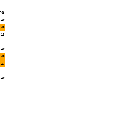
me
7:20
7:48
:11
7:20
7:48
8:23
7:20