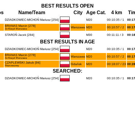
BEST RESULTS OPEN
os
Name/Team
City
Age Cat.
4 km
Ti
DZIADKOWIEC-MICHOŃ Mariusz [254]
M20
00:10:35 / 1
00:1
BRANAS Marcin [278]
Warszawa
M20
00:10:57 / 2
00:1
Sn Klasyk Warszawa
STAROŃ Jacek [284]
M30
00:11:11 / 3
00:18
BEST RESULTS IN AGE
DZIADKOWIEC-MICHOŃ Mariusz [254]
M20
00:10:35 / 1
00:1
BRANAS Marcin [278]
Warszawa
M20
00:10:57 / 2
00:1
Sn Klasyk Warszawa
CZAPLEWSKI Jakub [94]
Gdańsk
M20
00:18:07 / 23
00:2
Niezrzeszony
SEARCHED:
DZIADKOWIEC-MICHOŃ Mariusz [254]
M20
00:10:35 / 1
00:1