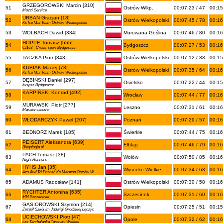
GRZEGOROWSKI Marcin [310]
51
Ostrów Wlkp.
00:07:23 / 47
00:15
Mozzi Service
URBAN Gracjan [18]
52
Ostrów Wielkopolski
00:07:45 / 78
00:16
Ks Ice Mat Team Ostrów Wielkopolski
53
WOLBACH Dawid [334]
Murowana Goślina
00:07:46 / 80
00:16
HOPPE Tomasz [555]
54
Bydgoszcz
00:07:27 / 53
00:16
Cf163 - Cross-sport Bydgoszcz
55
TACZKA Piotr [343]
Ostrów Wielkopolski
00:07:12 / 33
00:15
KUBIAK Maciej [73]
56
Ostrów Wielkopolski
00:07:35 / 64
00:16
Ks Ice Mat Team Ostrów Wielkopolski
DĘBIŃSKI Daniel [297]
57
Osielsko
00:07:22 / 44
00:15
Iwspsz Bydgoszcz
KARPIŃSKI Konrad [492]
58
Wrocław
00:07:44 / 77
00:16
-
MURAWSKI Piotr [277]
59
Leszno
00:07:31 / 61
00:16
Maraton Leszno
60
WŁODARCZYK Paweł [207]
Poznań
00:07:29 / 57
00:16
61
BEDNORZ Marek [185]
Świerkle
00:07:44 / 75
00:16
PEISERT Aleksandra [639]
62
Elbląg
00:07:46 / 79
00:16
Biegologia.pl
PACH Tomasz [38]
63
Wołów
00:07:50 / 85
00:16
Night Runners
HYHS Jan [35]
64
Wysocko Wielkie
00:07:34 / 63
00:16
Azs Awf Tri Poznań Ks Maraton Ostrów W
65
ADAMUS Radosław [141]
Ostrów Wielkopolski
00:07:30 / 58
00:16
RYCHTER Antonina [635]
66
Szczecinek
00:07:31 / 60
00:16
Mkl Szczecinek
GĄSIOROWSKI Szymon [214]
67
Opiesin
00:07:25 / 51
00:15
Zespół Szkół Im Jadwigi Grodzkiej Łęczyc
UCIECHOWSKI Piotr [47]
68
Opole
00:07:32 / 62
00:16
Lzs Tarchalanka Tarchały Wielkie