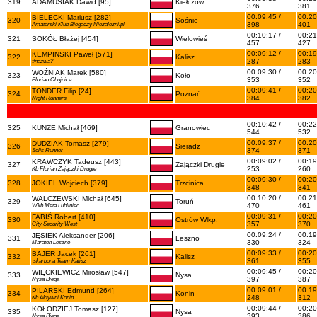
319
ADAMUSIAK Dawid [95]
Kiełczów
376
381
00:09:45 /
00:20
BIELECKI Mariusz [282]
320
Sośnie
398
401
Amatorski Klub Biegaczy Niezalezni.pl
00:10:17 /
00:21
321
SOKÓŁ Błażej [454]
Wielowieś
457
427
00:09:12 /
00:19
KEMPIŃSKI Paweł [571]
322
Kalisz
287
283
#nazwa?
00:09:30 /
00:20
WOŹNIAK Marek [580]
323
Koło
353
352
Florian Chojnice
00:09:41 /
00:20
TONDER Filip [24]
324
Poznań
384
382
Night Runners
00:10:42 /
00:22
325
KUNZE Michał [469]
Granowiec
544
532
00:09:37 /
00:20
DUDZIAK Tomasz [279]
326
Sieradz
374
371
Solis Runner
00:09:02 /
00:19
KRAWCZYK Tadeusz [443]
327
Zajączki Drugie
253
260
Kb Florian Zajączki Drugie
00:09:30 /
00:20
328
JOKIEL Wojciech [379]
Trzcinica
348
341
00:10:20 /
00:21
WALCZEWSKI Michał [645]
329
Toruń
470
461
Wkb Meta Lubliniec
00:09:31 /
00:20
FABIŚ Robert [410]
330
Ostrów Wlkp.
357
370
City Security West
00:09:24 /
00:19
JĘSIEK Aleksander [206]
331
Leszno
330
324
Maraton Leszno
00:09:33 /
00:20
BAJER Jacek [261]
332
Kalisz
361
355
skarbona Team Kalisz
00:09:45 /
00:20
WIĘCKIEWICZ Mirosław [547]
333
Nysa
397
387
Nysa Biega
00:09:01 /
00:19
PILARSKI Edmund [264]
334
Konin
248
312
Kb Aktywni Konin
00:09:44 /
00:20
KOŁODZIEJ Tomasz [127]
335
Nysa
393
386
Nysa Biega