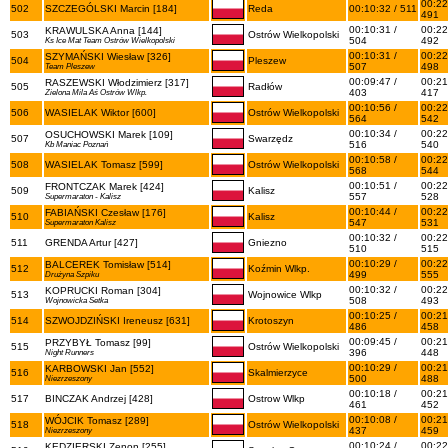
00:22
502
SZCZEGÓLSKI Marcin [184]
Reda
00:10:32 / 511
491
00:10:31 /
00:22
KRAWULSKA Anna [144]
503
Ostrów Wielkopolski
504
492
Ks Ice Mat Team Ostrów Wielkopolski
00:10:31 /
00:22
SZYMAŃSKI Wiesław [326]
504
Pleszew
507
498
Team Pleszew
00:09:47 /
00:21
RASZEWSKI Włodzimierz [317]
505
Radłów
403
417
Zielona Mila Aś Ostrów Wlkp.
00:10:56 /
00:22
506
WASIELAK Wiktor [600]
Ostrów Wielkopolski
564
542
00:10:34 /
00:22
OSUCHOWSKI Marek [109]
507
Swarzędz
516
540
Kb Maniac Poznań
00:10:58 /
00:22
508
WASIELAK Tomasz [599]
Ostrów Wielkopolski
568
544
00:10:51 /
00:22
FRONTCZAK Marek [424]
509
Kalisz
557
528
Supermaraton - Kalisz
00:10:44 /
00:22
FABIAŃSKI Czesław [176]
510
Kalisz
547
531
Supermaraton Kalisz
00:10:32 /
00:22
511
GRENDA Artur [427]
Gniezno
510
515
00:10:29 /
00:22
BALCEREK Tomisław [514]
512
Koźmin Wlkp.
499
555
Drużyna Szpiku
00:10:32 /
00:22
KOPRUCKI Roman [304]
513
Wojnowice Wlkp
508
493
Wojnowicka Setka
00:10:25 /
00:21
514
SZWOJDZIŃSKI Ireneusz [631]
Krotoszyn
486
458
00:09:45 /
00:21
PRZYBYŁ Tomasz [99]
515
Ostrów Wielkopolski
396
448
Night Runners
00:10:29 /
00:21
KARBOWSKI Jan [552]
516
Skalmierzyce
500
488
Niezrzeszony
00:10:18 /
00:21
517
BINCZAK Andrzej [428]
Ostrow Wlkp
461
452
00:10:08 /
00:21
WÓJCIK Tomasz [289]
518
Ostrów Wielkopolski
437
459
Niezrzeszony
00:10:24 /
00:22
KĘDZIERSKI Zenon [255]