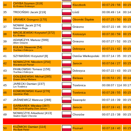
CHYBA Szymon [319]
34
Kluczbork
00:07:29 / 56
00:15
Ks Krotosz Krotoszyn
35
TROCIŃSKI Jacek [219]
Łódź
00:06:49 / 14
00:14
36
URAMEK Grzegorz [170]
Oborniki Śląskie
00:07:25 / 50
00:15
NOWAK Jacek [274]
37
Gniezno
00:07:22 / 46
00:15
Gniezno Biega
MACIEJEWSKI Krzysztof [372]
38
Krotoszyn
00:07:30 / 59
00:15
K.s. Krotosz
ADAMCZYK Mariusz [589]
39
Gniezno
00:07:27 / 52
00:15
Altom Gniezno
KULAS Sławomir [54]
40
Dobrzyca
00:07:21 / 42
00:15
Truchtacz Dobrzyca
41
SZYMAŃSKI Krzysztof [8]
Ostrów Wielkopolski
00:07:14 / 35
00:15
NOWACZYK Nikodem [254]
42
Jarocin
00:07:04 / 27
00:15
Maratończyk Poznań
PAWŁOWSKI Tomasz [156]
43
Dobrzyca
00:07:22 / 43
00:15
Truchtacz Dobrzyca
GOŁĘBIEWSKI Michał [285]
44
Bielawa
00:06:53 / 20
00:14
Dream-bike.pl Bielawa
JARECKI Damian [237]
45
Trzebnica
00:08:07 / 114
00:17
Lzs Trzebnica
KOMOROWSKI Karol [276]
46
Trzebnica
00:07:28 / 55
00:15
Ujezdziec Mały
47
JAŚNIEWICZ Mateusz [288]
Swarzędz
00:07:16 / 39
00:15
GARBAREK Wiesław [387]
48
Jarocin
00:07:19 / 41
00:15
Tkkf Trucht Wspólny Dom Jarocin
NOWACZYK Arkadiusz [413]
49
Chorzów
00:07:15 / 38
00:15
Stadion Śląski Chorzów
KUŹMICKI Damian [114]
50
Poznań
00:07:18 / 40
00:15
Pko Bank Polski