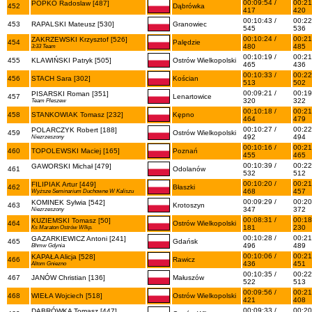
00:09:54 /
00:21
POPKO Radoslaw [487]
452
Dąbrówka
417
420
00:10:43 /
00:22
453
RAPALSKI Mateusz [530]
Granowiec
545
536
00:10:24 /
00:21
ZAKRZEWSKI Krzysztof [526]
454
Palędzie
480
485
3:33 Team
00:10:19 /
00:21
455
KLAWIŃSKI Patryk [505]
Ostrów Wielkopolski
465
436
00:10:33 /
00:22
456
STACH Sara [302]
Kościan
513
502
00:09:21 /
00:19
PISARSKI Roman [351]
457
Lenartowice
320
322
Team Pleszew
00:10:18 /
00:21
458
STANKOWIAK Tomasz [232]
Kępno
464
479
00:10:27 /
00:22
POLARCZYK Robert [188]
459
Ostrów Wielkopolski
492
494
Niezrzeszony
00:10:16 /
00:21
460
TOPOLEWSKI Maciej [165]
Poznań
455
465
00:10:39 /
00:22
GAWORSKI Michał [479]
461
Odolanów
532
512
00:10:20 /
00:21
FILIPIAK Artur [449]
462
Błaszki
468
457
Wyższe Seminarium Duchowne W Kaliszu
00:09:29 /
00:20
KOMINEK Sylwia [542]
463
Krotoszyn
347
372
Niezrzeszony
00:08:31 /
00:18
KUZIEMSKI Tomasz [50]
464
Ostrów Wielkopolski
181
230
Ks Maraton Ostrów Wlkp.
00:10:28 /
00:21
GAZARKIEWICZ Antoni [241]
465
Gdańsk
496
489
Bhmw Gdynia
00:10:06 /
00:21
KAPAŁA Alicja [528]
466
Rawicz
436
451
Altom Gniezno
00:10:35 /
00:22
467
JANÓW Christian [136]
Małuszów
522
513
00:09:56 /
00:21
468
WIEŁA Wojciech [518]
Ostrów Wielkopolski
421
408
00:09:33 /
00:20
DĄBRÓWKA Tomasz [447]