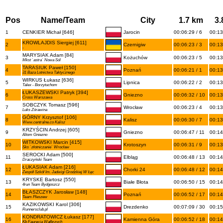
Pos
Name/Team
City
1.7 km
3.
1
CENKIER Michał [646]
Jarocin
00:06:29 / 6
00:13
KROWLAJDIS Siergiej [611]
2
Czernigiw
00:06:23 / 3
00:13
-
MARYSIAK Adam [84]
3
Kożuchów
00:06:23 / 5
00:13
Mkst `astra` Nowa Sól
TARASIUK Paweł [150]
4
Poznań
00:06:21 / 1
00:13
31 Baza Lotnictwa Taktycznego
WIRKUS Łukasz [636]
5
Lipnica
00:06:22 / 2
00:13
Talex - Borzytuchom
ŁUKASZEWSKI Patryk [394]
6
Gniezno
00:06:32 / 10
00:13
Cross Warszawa
SOBCZYK Tomasz [596]
7
Wrocław
00:06:23 / 4
00:13
Luks Zórawina
GÓRNY Krzysztof [106]
8
Kalisz
00:06:30 / 7
00:13
Www.centralne.co Kalisz
KRZYŚCIN Andrzej [605]
9
Gniezno
00:06:47 / 11
00:14
Altom Gniezno
WITKOWSKI Marcin [415]
10
Krotoszyn
00:06:31 / 9
00:13
Sks `złotniczanie` Wrocław
SEROCKI Adam [500]
11
Elbląg
00:06:48 / 13
00:14
Draczyński Team
ŁUKASIAK Adam [216]
12
Chorki 24
00:06:48 / 12
00:14
Zespół Szkół Im. Jadwigi Grodzkiej W Łęc
KRYSKE Bartosz [550]
13
Białe Błota
00:06:50 / 15
00:14
4run Team Bydgoszcz
BŁASZCZYK Jarosław [148]
14
Poznań
00:06:52 / 17
00:14
Team Pleszew
KAZIKOWSKI Karol [306]
15
Drezdenko
00:07:09 / 30
00:15
Runnersclub.pl
KONDRATOWICZ Łukasz [177]
16
Kamienna Góra
00:06:52 / 18
00:14
Kb Faurecia Wałbrzych