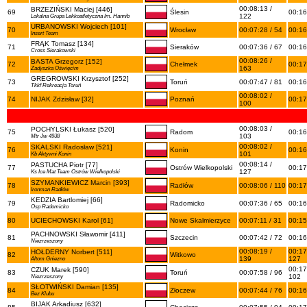
00:08:13 /
BRZEZIŃSKI Maciej [446]
69
Ślesin
00:16
122
Lokalna Grupa Lekkoatletyczna Im. Hannib
URBANOWSKI Wojciech [101]
70
Wrocław
00:07:28 / 54
00:16
Insert Team
FRĄK Tomasz [134]
71
Sieraków
00:07:36 / 67
00:16
Cross Sierakowski
00:08:26 /
BASTA Grzegorz [152]
72
Chełmek
00:17
163
Zadyszka Oświęcim
GREGROWSKI Krzysztof [252]
73
Toruń
00:07:47 / 81
00:16
Tkkf Rekreacja Toruń
00:08:02 /
74
NIJAK Zdzisław [32]
Poznań
00:17
100
00:08:03 /
POCHYLSKI Łukasz [520]
75
Radom
00:16
103
Mtr Jw 4938
00:08:02 /
SKALSKI Radosław [521]
76
Konin
00:16
101
Kb Aktywni Konin
00:08:14 /
PASTUCHA Piotr [77]
77
Ostrów Wielkopolski
00:17
127
Ks Ice Mat Team Ostrów Wielkopolski
SZYMANKIEWICZ Marcin [393]
78
Radłów
00:08:06 / 110
00:17
Ironman Radłów
KEDZIA Bartlomiej [66]
79
Radomicko
00:07:36 / 65
00:16
Osp Radomicko
80
UCIECHOWSKI Karol [61]
Nowe Skalmierzyce
00:07:11 / 31
00:15
PACHNOWSKI Sławomir [411]
81
Szczecin
00:07:42 / 72
00:16
Niezrzeszony
00:08:19 /
00:17
HOŁDERNY Norbert [511]
82
Witkowo
139
127
Altom Gniezno
00:17
CZUK Marek [590]
83
Toruń
00:07:58 / 96
102
Niezrzeszony
SŁOTWIŃSKI Damian [135]
84
Złoczew
00:07:44 / 76
00:16
Bez Klubu
BIJAK Arkadiusz [632]