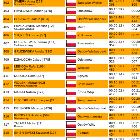
00:09:35 /
00:20
ŚWIERK Anna [293]
402
Janowice Wielkie
368
369
Naturalniejanowice
00:10:39 /
403
PAWŁOWSKI Adrian [476]
Odolanów
00:22
530
00:09:48 /
00:21
404
PUŁAWSKI Jakub [613]
Ostrów Wielkopolski
406
413
00:09:12 /
00:19
FRĄCKOWIAK Mariusz [72]
405
Milicz
286
284
Kb Lupus Oleśnica
00:09:59 /
406
STĘPIEŃ Andrzej [57]
Polkowice
00:21
428
00:09:32 /
00:20
PUSZCZEWICZ Zenon [161]
407
Pisarzowice
359
383
Ks Kotwica Brzeg
00:10:21 /
00:21
408
GRUŻEWSKA Aniela [336]
Ostrów Wielkopolski
473
468
00:10:38 /
00:22
409
DZIAŁOCHA Jakub [478]
Odolanów
529
507
00:10:26 /
00:22
LEBIODA Rafał [163]
410
Wrocław
489
497
Ansérine Famille
00:10:14 /
00:21
411
KUDOSZ Daria [337]
Łężyca
448
463
00:10:18 /
00:21
WOLSKI Michał [602]
412
Chwałowice
460
450
Pershing Chwałowice
00:09:52 /
00:21
413
MAGAJ Natalia [377]
Środa Wlkp.
412
409
00:09:13 /
00:20
414
GRZEŚKOWIAK Kacper [218]
Jarogniewice
288
345
00:09:18 /
00:19
415
DELINGER Mateusz [429]
Ostrów Wielkopolski
308
281
00:10:06 /
00:21
KOCIOŁEK Andrzej [567]
416
Osowiec-trzęsina
434
462
Niezrzeszony
00:10:19 /
00:21
TALAGA Michał [11]
417
Ostrów Wlkp
466
466
Rawrun
00:10:16 /
00:21
418
SKIBNIEWSKI Krzysztof [178]
Poznań
454
449
00:09:58 /
00:21