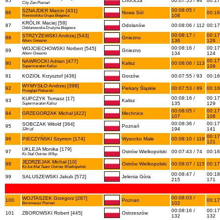
85
Chocicza
00:07:55 / 94
00:17
City Zen Poznań
00:08:05 /
SZNAJDER Marcin [431]
86
Nowa Sól
00:16
108
Nowosolska Grupa Biegowa
KRÓLIK Maciej [58]
87
Odolanów
00:08:06 / 112
00:17
Odolanowska Drużyna Biegowa
00:08:17 /
00:17
STRZYŻEWSKI Andrzej [543]
88
Gniezno
136
126
Altom Gniezno
00:08:16 /
00:17
WOJCIECHOWSKI Norbert [545]
89
Gniezno
134
124
Altom Gniezno
00:17
NAWROCKI Adrian [477]
90
Kalisz
00:08:06 / 113
109
Supermaraton Kalisz
91
KOZIOŁ Krzysztof [436]
Gorzów
00:07:55 / 93
00:16
WYMYSŁO Andrzej [398]
92
Piekary Śląskie
00:07:53 / 89
00:16
Przegląd Piekarski
00:08:16 /
00:17
KUPCZYK Tomasz [17]
93
Kalisz
135
129
Supermaraton Kalisz
00:08:05 /
00:17
94
GRZEGORZAK Michał [422]
Mechnice
107
108
00:08:36 /
00:17
SOBCZAK Witold [364]
95
Poznań
194
141
12tri.pl
00:17
96
PIECZYŃSKI Szymon [174]
Wysocko Małe
00:08:10 / 118
121
UKLEJA Monika [179]
97
Ostrów Wielkopolski
00:07:43 / 74
00:16
Ks Stal Ostrów Wlkp.
JĘDRZEJAK Michał [10]
98
Ostrów Wielkopolski
00:08:07 / 115
00:17
Ks Ice Mat Team Ostrów Wielkopolski
00:08:47 /
00:18
99
SALUSZEWSKI Jakub [572]
Jelenia Góra
215
171
00:08:03 /
WOJTASZEK Grzegorz [287]
100
Poznan
00:17
102
Boromeusz Poznań
00:08:16 /
00:17
101
ZBOROWSKI Robert [445]
Ostrzeszów
132
132