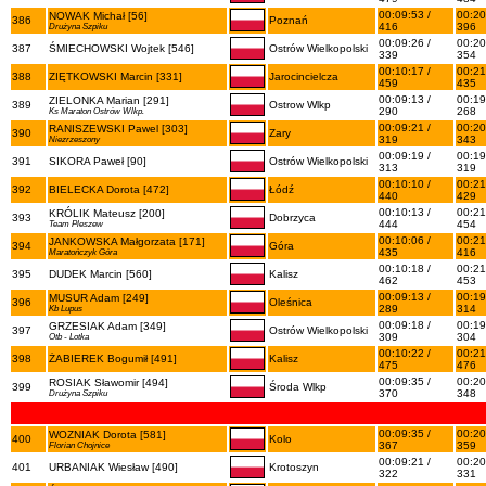
00:09:53 /
00:20
NOWAK Michał [56]
386
Poznań
416
396
Drużyna Szpiku
00:09:26 /
00:20
387
ŚMIECHOWSKI Wojtek [546]
Ostrów Wielkopolski
339
354
00:10:17 /
00:21
388
ZIĘTKOWSKI Marcin [331]
Jarocincielcza
459
435
00:09:13 /
00:19
ZIELONKA Marian [291]
389
Ostrow Wlkp
290
268
Ks Maraton Ostrów Wlkp.
00:09:21 /
00:20
RANISZEWSKI Pawel [303]
390
Zary
319
343
Niezrzeszony
00:09:19 /
00:19
391
SIKORA Paweł [90]
Ostrów Wielkopolski
313
319
00:10:10 /
00:21
392
BIELECKA Dorota [472]
Łódź
440
429
00:10:13 /
00:21
KRÓLIK Mateusz [200]
393
Dobrzyca
444
454
Team Pleszew
00:10:06 /
00:21
JANKOWSKA Małgorzata [171]
394
Góra
435
416
Maratończyk Góra
00:10:18 /
00:21
395
DUDEK Marcin [560]
Kalisz
462
453
00:09:13 /
00:19
MUSUR Adam [249]
396
Oleśnica
289
314
Kb Lupus
00:09:18 /
00:19
GRZESIAK Adam [349]
397
Ostrów Wielkopolski
309
304
Otb - Lotka
00:10:22 /
00:21
398
ŻABIEREK Bogumił [491]
Kalisz
475
476
00:09:35 /
00:20
ROSIAK Sławomir [494]
399
Środa Wlkp
370
348
Drużyna Szpiku
00:09:35 /
00:20
WOZNIAK Dorota [581]
400
Kolo
367
359
Florian Chojnice
00:09:21 /
00:20
401
URBANIAK Wiesław [490]
Krotoszyn
322
331