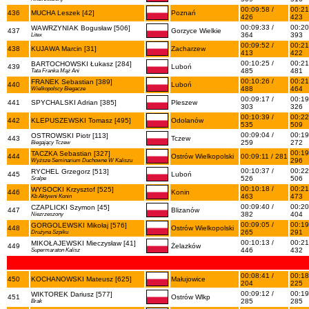
00:09:58 /
00:21
436
MUCHA Leszek [42]
Poznań
426
423
00:09:33 /
00:20
WAWRZYNIAK Bogusław [506]
437
Gorzyce Wielkie
364
393
Litex
00:09:52 /
00:21
438
KUJAWA Marcin [31]
Zacharzew
413
422
00:10:25 /
00:21
BARTOCHOWSKI Łukasz [284]
439
Luboń
485
481
Tata Franka Mąż Ani
00:10:26 /
00:21
FRANEK Sebastian [389]
440
Luboń
488
464
Wielkopolscy Biegacze
00:09:17 /
00:19
441
SPYCHALSKI Adrian [385]
Pleszew
303
326
00:10:39 /
00:22
442
KLEPUSZEWSKI Tomasz [495]
Odolanów
535
509
00:09:04 /
00:19
OSTROWSKI Piotr [113]
443
Tczew
259
272
Biegający Tczew
00:19
TACZKA Sebastian [327]
444
Ostrów Wielkopolski
00:09:11 / 281
296
Wyższe Seminarium Duchowne W Kaliszu
00:10:37 /
00:22
RYCHEL Grzegorz [513]
445
Luboń
526
506
Sralpe
00:10:18 /
00:21
WYSOCKI Krzysztof [525]
446
Konin
463
473
Kb Aktywni Konin
00:09:40 /
00:20
CZAPLICKI Szymon [45]
447
Blizanów
382
404
Niezrzeszony
00:09:05 /
00:19
GORGOLEWSKI Mikołaj [576]
448
Ostrów Wielkopolski
265
291
Drużyna Szpiku
00:10:13 /
00:21
MIKOŁAJEWSKI Mieczysław [41]
449
Żelazków
446
432
Supermaraton Kalisz
00:08:41 /
00:18
450
KOCHANOWSKI Mateusz [625]
Małujowice
204
225
00:09:12 /
00:19
WIKTOREK Dariusz [577]
451
Ostrów Wlkp
285
285
Brak