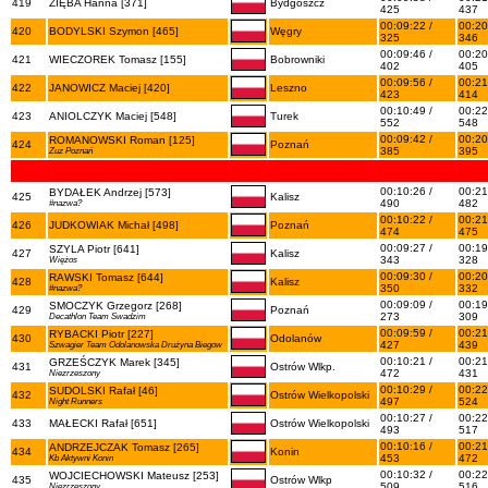
419
ZIĘBA Hanna [371]
Bydgoszcz
425
437
00:09:22 /
00:20
420
BODYLSKI Szymon [465]
Węgry
325
346
00:09:46 /
00:20
421
WIECZOREK Tomasz [155]
Bobrowniki
402
405
00:09:56 /
00:21
422
JANOWICZ Maciej [420]
Leszno
423
414
00:10:49 /
00:22
423
ANIOLCZYK Maciej [548]
Turek
552
548
00:09:42 /
00:20
ROMANOWSKI Roman [125]
424
Poznań
385
395
Zuz Poznań
00:10:26 /
00:21
BYDAŁEK Andrzej [573]
425
Kalisz
490
482
#nazwa?
00:10:22 /
00:21
426
JUDKOWIAK Michał [498]
Poznań
474
475
00:09:27 /
00:19
SZYLA Piotr [641]
427
Kalisz
343
328
Więżos
00:09:30 /
00:20
RAWSKI Tomasz [644]
428
Kalisz
350
332
#nazwa?
00:09:09 /
00:19
SMOCZYK Grzegorz [268]
429
Poznań
273
309
Decathlon Team Swadzim
00:09:59 /
00:21
RYBACKI Piotr [227]
430
Odolanów
427
439
Szwagier Team Odolanowska Drużyna Biegow
00:10:21 /
00:21
GRZEŚCZYK Marek [345]
431
Ostrów Wlkp.
472
431
Niezrzeszony
00:10:29 /
00:22
SUDOLSKI Rafał [46]
432
Ostrów Wielkopolski
497
524
Night Runners
00:10:27 /
00:22
433
MAŁECKI Rafał [651]
Ostrów Wielkopolski
493
517
00:10:16 /
00:21
ANDRZEJCZAK Tomasz [265]
434
Konin
453
472
Kb Aktywni Konin
00:10:32 /
00:22
WOJCIECHOWSKI Mateusz [253]
435
Ostrów Wlkp
509
516
Niezrzeszony