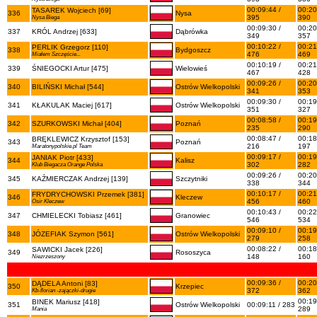
00:09:44 /
00:20
TASAREK Wojciech [69]
336
Nysa
395
390
Nysa Biega
00:09:30 /
00:20
337
KRÓL Andrzej [633]
Dąbrówka
349
357
00:10:22 /
00:21
PERLIK Grzegorz [110]
338
Bydgoszcz
476
469
Miałem Szczęście...
00:10:19 /
00:21
339
ŚNIEGOCKI Artur [475]
Wielowieś
467
428
00:09:26 /
00:20
340
BILIŃSKI Michał [544]
Ostrów Wielkopolski
341
353
00:09:30 /
00:19
341
KŁAKULAK Maciej [617]
Ostrów Wielkopolski
351
327
00:08:58 /
00:19
342
SZURKOWSKI Michał [404]
Poznań
235
290
00:08:47 /
00:18
BRĘKLEWICZ Krzysztof [153]
343
Poznań
216
197
Maratonypolskie.pl Team
00:09:17 /
00:19
JANIAK Piotr [433]
344
Kalisz
302
282
Klub Biegacza Orange Polska
00:09:26 /
00:20
345
KAŹMIERCZAK Andrzej [139]
Szczytniki
338
344
00:10:17 /
00:21
FRYDRYCHOWSKI Przemek [381]
346
Kleczew
456
460
Osir Kleczew
00:10:43 /
00:22
347
CHMIELECKI Tobiasz [461]
Granowiec
546
534
00:09:10 /
00:19
348
JÓZEFIAK Szymon [561]
Ostrów Wielkopolski
279
258
00:08:22 /
00:18
SAWICKI Jacek [226]
349
Rososzyca
148
160
Niezrzeszony
00:09:36 /
00:20
DĄDELA Antoni [83]
350
Krzepiec
372
362
Kb-florian -zajączki-drugie
00:19
BINEK Mariusz [418]
351
Ostrów Wielkopolski
00:09:11 / 283
289
Mania