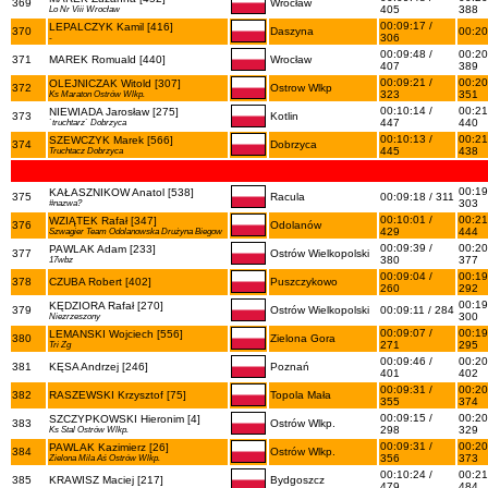
369
Wrocław
405
388
Lo Nr Viii Wrocław
00:09:17 /
LEPALCZYK Kamil [416]
370
Daszyna
00:20
306
-
00:09:48 /
00:20
371
MAREK Romuald [440]
Wrocław
407
389
00:09:21 /
00:20
OLEJNICZAK Witold [307]
372
Ostrow Wlkp
323
351
Ks Maraton Ostrów Wlkp.
00:10:14 /
00:21
NIEWIADA Jarosław [275]
373
Kotlin
447
440
`truchtarz` Dobrzyca
00:10:13 /
00:21
SZEWCZYK Marek [566]
374
Dobrzyca
445
438
Truchtacz Dobrzyca
00:19
KAŁASZNIKOW Anatol [538]
375
Racula
00:09:18 / 311
303
#nazwa?
00:10:01 /
00:21
WZIĄTEK Rafał [347]
376
Odolanów
429
444
Szwagier Team Odolanowska Drużyna Biegow
00:09:39 /
00:20
PAWLAK Adam [233]
377
Ostrów Wielkopolski
380
377
17wbz
00:09:04 /
00:19
378
CZUBA Robert [402]
Puszczykowo
260
292
00:19
KĘDZIORA Rafał [270]
379
Ostrów Wielkopolski
00:09:11 / 284
300
Niezrzeszony
00:09:07 /
00:19
LEMANSKI Wojciech [556]
380
Zielona Gora
271
295
Tri Zg
00:09:46 /
00:20
381
KĘSA Andrzej [246]
Poznań
401
402
00:09:31 /
00:20
382
RASZEWSKI Krzysztof [75]
Topola Mała
355
374
00:09:15 /
00:20
SZCZYPKOWSKI Hieronim [4]
383
Ostrów Wlkp.
298
329
Ks Stal Ostrów Wlkp.
00:09:31 /
00:20
PAWLAK Kazimierz [26]
384
Ostrów Wlkp.
356
373
Zielona Mila Aś Ostrów Wlkp.
00:10:24 /
00:21
385
KRAWISZ Maciej [217]
Bydgoszcz
479
484