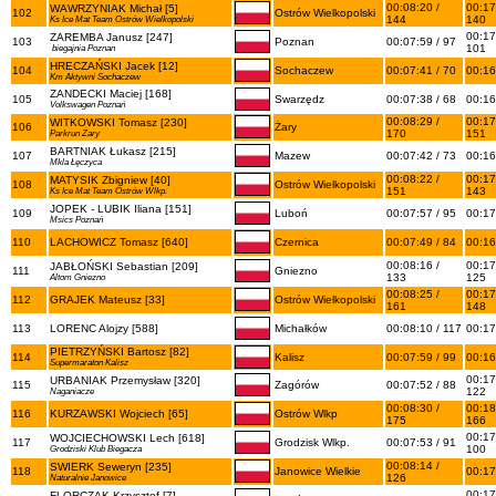
00:08:20 /
00:17
WAWRZYNIAK Michał [5]
102
Ostrów Wielkopolski
144
140
Ks Ice Mat Team Ostrów Wielkopolski
00:17
ZAREMBA Janusz [247]
103
Poznan
00:07:59 / 97
101
biegajnia Poznan
HRECZAŃSKI Jacek [12]
104
Sochaczew
00:07:41 / 70
00:16
Km Aktywni Sochaczew
ZANDECKI Maciej [168]
105
Swarzędz
00:07:38 / 68
00:16
Volkswagen Poznań
00:08:29 /
00:17
WITKOWSKI Tomasz [230]
106
Żary
170
151
Parkrun Żary
BARTNIAK Łukasz [215]
107
Mazew
00:07:42 / 73
00:16
Mkla Łęczyca
00:08:22 /
00:17
MATYSIK Zbigniew [40]
108
Ostrów Wielkopolski
151
143
Ks Ice Mat Team Ostrów Wlkp.
JOPEK - LUBIK Iliana [151]
109
Luboń
00:07:57 / 95
00:17
Msics Poznań
110
LACHOWICZ Tomasz [640]
Czernica
00:07:49 / 84
00:16
00:08:16 /
00:17
JABŁOŃSKI Sebastian [209]
111
Gniezno
133
125
Altom Gniezno
00:08:25 /
00:17
112
GRAJEK Mateusz [33]
Ostrów Wielkopolski
161
148
113
LORENC Alojzy [588]
Michałków
00:08:10 / 117
00:17
PIETRZYŃSKI Bartosz [82]
114
Kalisz
00:07:59 / 99
00:16
Supermaraton Kalisz
00:17
URBANIAK Przemysław [320]
115
Zagórów
00:07:52 / 88
122
Naganiacze
00:08:30 /
00:18
116
KURZAWSKI Wojciech [65]
Ostrów Wlkp
175
166
00:17
WOJCIECHOWSKI Lech [618]
117
Grodzisk Wlkp.
00:07:53 / 91
100
Grodziski Klub Biegacza
00:08:14 /
SWIERK Seweryn [235]
118
Janowice Wielkie
00:17
126
Naturalnie Janowice
00:17
FLORCZAK Krzysztof [7]