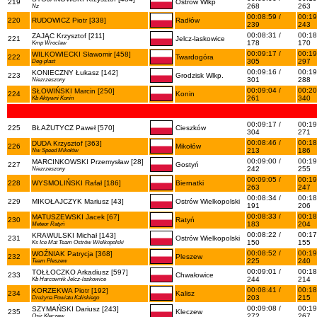
219
Ostrów Wlkp
268
263
Nz
00:08:59 /
00:19
220
RUDOWICZ Piotr [338]
Radłów
239
243
00:08:31 /
00:18
ZAJĄC Krzysztof [211]
221
Jelcz-laskowice
178
170
Kmp Wroclaw
00:09:17 /
00:19
WILKOWIECKI Sławomir [458]
222
Twardogóra
305
297
Deg-plast
00:09:16 /
00:19
KONIECZNY Łukasz [142]
223
Grodzisk Wlkp.
301
288
Niezrzeszony
00:09:04 /
00:20
SŁOWIŃSKI Marcin [250]
224
Konin
261
340
Kb Aktywni Konin
00:09:17 /
00:19
225
BŁAŻUTYCZ Paweł [570]
Cieszków
304
271
00:08:46 /
00:18
DUDA Krzysztof [363]
226
Mikołów
213
186
Nw Speed Mikołów
00:09:00 /
00:19
MARCINKOWSKI Przemysław [28]
227
Gostyń
242
255
Niezrzeszony
00:09:05 /
00:19
228
WYSMOLIŃSKI Rafał [186]
Biernatki
263
247
00:08:34 /
00:18
229
MIKOŁAJCZYK Mariusz [43]
Ostrów Wielkopolski
191
206
00:08:33 /
00:18
MATUSZEWSKI Jacek [67]
230
Ratyń
183
204
Meteor Ratyń
00:08:22 /
00:17
KRAWULSKI Michał [143]
231
Ostrów Wielkopolski
150
155
Ks Ice Mat Team Ostrów Wielkopolski
00:08:52 /
00:19
WOŹNIAK Patrycja [368]
232
Pleszew
225
240
Team Pleszew
00:09:01 /
00:18
TOŁŁOCZKO Arkadiusz [597]
233
Chwałowice
244
214
Kb Harcownik Jelcz-laskowice
00:08:41 /
00:18
KORZEKWA Piotr [192]
234
Kalisz
203
215
Drużyna Powiatu Kaliskiego
00:09:08 /
00:19
SZYMAŃSKI Dariusz [243]
235
Kleczew
272
267
Osir Kleczew