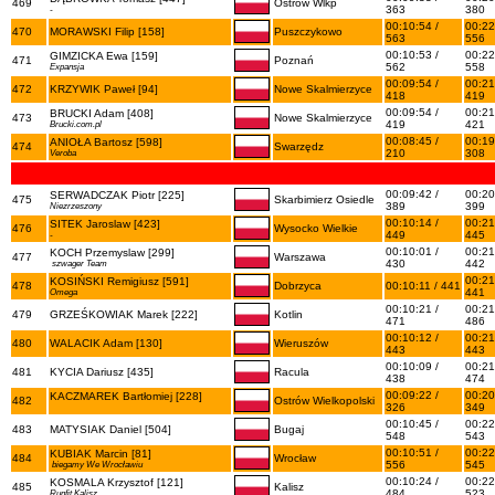
469
Ostrów Wlkp
363
380
-
00:10:54 /
00:22
470
MORAWSKI Filip [158]
Puszczykowo
563
556
00:10:53 /
00:22
GIMZICKA Ewa [159]
471
Poznań
562
558
Expansja
00:09:54 /
00:21
472
KRZYWIK Paweł [94]
Nowe Skalmierzyce
418
419
00:09:54 /
00:21
BRUCKI Adam [408]
473
Nowe Skalmierzyce
419
421
Brucki.com.pl
00:08:45 /
00:19
ANIOŁA Bartosz [598]
474
Swarzędz
210
308
Veroba
00:09:42 /
00:20
SERWADCZAK Piotr [225]
475
Skarbimierz Osiedle
389
399
Niezrzeszony
00:10:14 /
00:21
SITEK Jaroslaw [423]
476
Wysocko Wielkie
449
445
-
00:10:01 /
00:21
KOCH Przemyslaw [299]
477
Warszawa
430
442
szwager Team
00:21
KOSIŃSKI Remigiusz [591]
478
Dobrzyca
00:10:11 / 441
441
Omega
00:10:21 /
00:21
479
GRZEŚKOWIAK Marek [222]
Kotlin
471
486
00:10:12 /
00:21
480
WALACIK Adam [130]
Wieruszów
443
443
00:10:09 /
00:21
481
KYCIA Dariusz [435]
Racula
438
474
00:09:22 /
00:20
KACZMAREK Bartłomiej [228]
482
Ostrów Wielkopolski
326
349
00:10:45 /
00:22
483
MATYSIAK Daniel [504]
Bugaj
548
543
00:10:51 /
00:22
KUBIAK Marcin [81]
484
Wrocław
556
545
biegamy We Wrocławiu
00:10:24 /
00:22
KOSMALA Krzysztof [121]
485
Kalisz
484
523
Runfit Kalisz