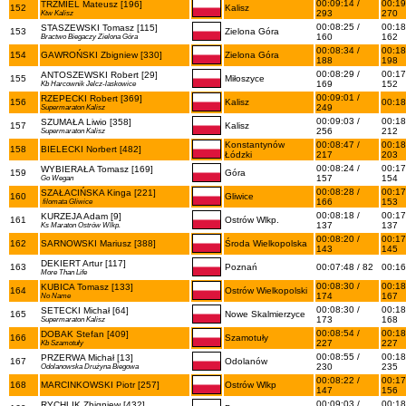
00:09:14 /
00:19
TRZMIEL Mateusz [196]
152
Kalisz
293
270
Ktw Kalisz
00:08:25 /
00:18
STASZEWSKI Tomasz [115]
153
Zielona Góra
160
162
Bractwo Biegaczy Zielona Góra
00:08:34 /
00:18
154
GAWROŃSKI Zbigniew [330]
Zielona Góra
188
198
00:08:29 /
00:17
ANTOSZEWSKI Robert [29]
155
Miłoszyce
169
152
Kb Harcownik Jelcz-laskowice
00:09:01 /
RZEPECKI Robert [369]
156
Kalisz
00:18
249
Supermaraton Kalisz
00:09:03 /
00:18
SZUMAŁA Liwio [358]
157
Kalisz
256
212
Supermaraton Kalisz
Konstantynów
00:08:47 /
00:18
158
BIELECKI Norbert [482]
Łódzki
217
203
00:08:24 /
00:17
WYBIERAŁA Tomasz [169]
159
Góra
157
154
Go Wegan
00:08:28 /
00:17
SZAŁACIŃSKA Kinga [221]
160
Gliwice
166
153
filomata Gliwice
00:08:18 /
00:17
KURZEJA Adam [9]
161
Ostrów Wlkp.
137
137
Ks Maraton Ostrów Wlkp.
00:08:20 /
00:17
162
SARNOWSKI Mariusz [388]
Środa Wielkopolska
143
145
DEKIERT Artur [117]
163
Poznań
00:07:48 / 82
00:16
More Than Life
00:08:30 /
00:18
KUBICA Tomasz [133]
164
Ostrów Wielkopolski
174
167
No Name
00:08:30 /
00:18
SETECKI Michał [64]
165
Nowe Skalmierzyce
173
168
Supermaraton Kalisz
00:08:54 /
00:18
DOBAK Stefan [409]
166
Szamotuły
227
227
Kb Szamotuły
00:08:55 /
00:18
PRZERWA Michał [13]
167
Odolanów
230
235
Odolanowska Drużyna Biegowa
00:08:22 /
00:17
168
MARCINKOWSKI Piotr [257]
Ostrów Wlkp
147
156
00:09:03 /
00:18
RYCHLIK Zbigniew [432]