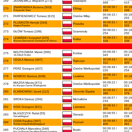
269
JAŚNIEWICZ Wojciech [273]
Swarzędz
469
415
00:08:58 /
00:19
ZNAROWSKA Bożena [503]
270
Elbląg
234
249
Draczynski Team
00:09:15 /
00:19
271
PARFIENOWICZ Tomasz [615]
Ostrów Wlkp.
299
293
00:09:31 /
00:20
PLUSKOTA Henryk [344]
272
Praszka
354
333
Neapco Praszka
00:09:02 /
00:19
273
GŁÓW Tomasz [199]
Szamotuły
254
250
00:09:23 /
00:20
LEWIŃSKI Krzysztof [325]
274
Kalisz
328
338
Wyższe Seminarium Duchowne W Kaliszu
00:09:28 /
00:19
WOJTKOWIAK Marek [586]
275
Krobia
345
323
kb Żółwik Krobia
00:09:19 /
00:19
CEGŁA Mariusz [497]
276
Rąbczyn
312
305
-
00:08:49 /
00:19
277
PERZ Grzegorz [437]
Ostrów Wielkopolski
220
254
00:09:18 /
278
NOWICKI Bartosz [638]
Lewków
00:19
310
00:09:22 /
00:19
MIAZGA Maciej [471]
279
Ostrów Wielkopolski
327
321
Ks Maraton Ostrów Wielkopolski
00:09:42 /
00:20
280
ELMINOWSKI Jacek [112]
Oborniki Śląskie
388
379
00:08:57 /
00:19
281
SROKA Dariusz [294]
Michałków
233
266
00:08:42 /
00:18
282
KOIS Grzegorz [621]
Latowice
205
210
00:08:55 /
00:19
BŁASZCZYK Rafał [55]
283
Sieradz
228
239
Sieradzbiega.pl
00:09:46 /
00:20
CODA Paulina [397]
284
Poznań
400
361
Runnersclub.plkobietybiegaja.pl
00:09:10 /
00:19
PUCHAŁA Marcelina [346]
285
Bralin
277
310
Azs Up Poznań Decathlon Poznań-swadzim