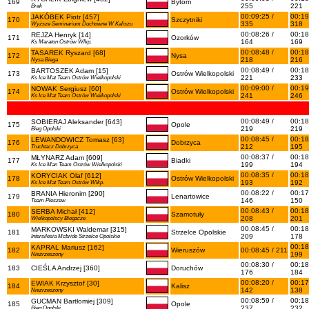
169
Bytom
255
221
Brak
00:09:25 /
00:19
JAKÓBEK Piotr [457]
170
Szczytniki
335
318
Wyższe Seminarium Duchowne W Kaliszu
00:08:26 /
00:18
REJZA Henryk [14]
171
Ozorków
164
169
Ks Maraton Ostrów Wlkp.
00:08:48 /
00:18
TASAREK Ryszard [68]
172
Nysa
218
216
Nysa Biega
00:08:49 /
00:18
BARTOSZEK Adam [15]
173
Ostrów Wielkopolski
221
233
Ks Ice Mat Team Ostrów Wielkopolski
00:09:00 /
00:19
NOWAK Sergiusz [60]
174
Ostrów Wielkopolski
241
246
Ks Ice Mat Team Ostrów Wielkopolski
00:08:49 /
00:18
SOBIERAJ Aleksander [643]
175
Opole
219
219
Bieg Opolski
00:08:45 /
00:18
LEWANDOWICZ Tomasz [63]
176
Dobrzyca
212
195
Truchtacz Dobrzyca
00:08:37 /
00:18
MŁYNARZ Adam [609]
177
Biadki
199
194
Ks Ice Man Team Ostrów Wielkopolski
00:08:35 /
00:18
KORYCIAK Olaf [612]
178
Ostrów Wielkopolski
193
192
Ks Ice Mat Team Ostrów Wlkp.
00:08:22 /
00:17
BRANIA Hieronim [290]
179
Lenartowice
146
150
Team Pleszew
00:08:43 /
00:18
SERBA Michał [412]
180
Szamotuły
208
201
Wielkopolscy Biegacze
00:08:45 /
00:18
MARKOWSKI Waldemar [315]
181
Strzelce Opolskie
209
178
Intersilesia Mcbride Strzelce Opolskie
00:18
KAPRAL Mariusz [162]
182
Wieruszów
00:08:45 / 211
199
Niezrzeszony
00:08:30 /
00:18
183
CIEŚLA Andrzej [360]
Doruchów
176
184
00:08:20 /
00:17
EWIAK Krzysztof [30]
184
Kalisz
142
138
Niezrzeszony
00:08:59 /
00:18
GUCMAN Bartłomiej [309]
185
Opole
237
232
Bieg Opolski