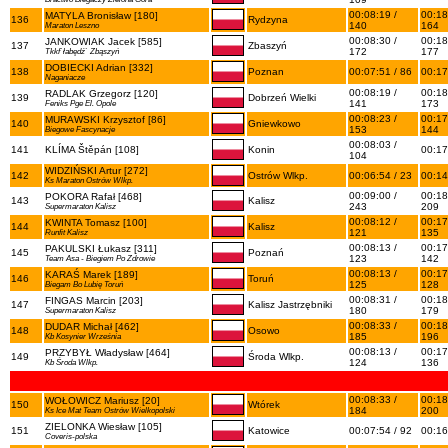
00:08:19 /
00:18
MATYLA Bronisław [180]
136
Rydzyna
140
164
Maraton Leszno
00:08:30 /
00:18
JANKOWIAK Jacek [585]
137
Zbaszyń
172
177
Tkkf`łabędź` Zbąszyń
DOBIECKI Adrian [332]
138
Poznan
00:07:51 / 86
00:17
Naganiacze
00:08:19 /
00:18
RADLAK Grzegorz [120]
139
Dobrzeń Wielki
141
173
Feniks Pge El. Opole
00:08:23 /
00:17
MURAWSKI Krzysztof [86]
140
Gniewkowo
153
144
Biegowe Fascynacje
00:08:03 /
141
KLÍMA Štěpán [108]
Konin
00:17
104
WIDZIŃSKI Artur [272]
142
Ostrów Wlkp.
00:06:54 / 23
00:14
Ks Maraton Ostrów Wlkp.
00:09:00 /
00:18
POKORA Rafał [468]
143
Kalisz
243
209
Supermaraton Kalisz
00:08:12 /
00:17
KWINTA Tomasz [100]
144
Kalisz
121
135
Runfit Kalisz
00:08:13 /
00:17
PAKULSKI Łukasz [311]
145
Poznań
123
142
Team Asa - Biegiem Po Zdrowie
00:08:13 /
00:17
KARAŚ Marek [189]
146
Toruń
125
128
Biegam Bo Lubię Toruń
00:08:31 /
00:18
FINGAS Marcin [203]
147
Kalisz Jastrzębniki
180
179
Supermaraton Kalisz
00:08:33 /
00:18
DUDAR Michał [462]
148
Osowo
185
196
Kb Kosynier Września
00:08:13 /
00:17
PRZYBYŁ Władysław [464]
149
Środa Wlkp.
124
136
Kb Środa Wlkp.
00:08:33 /
00:18
WOŁOWICZ Mariusz [20]
150
Wtórek
184
200
Ks Ice Mat Team Ostrów Wielkopolski
ZIELONKA Wiesław [105]
151
Katowice
00:07:54 / 92
00:16
Coveris-polska