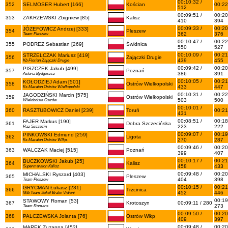
00:10:32 /
352
SELMOSER Hubert [166]
Kościan
00:22
512
00:09:51 /
00:20
353
ZAKRZEWSKI Zbigniew [85]
Kalisz
410
394
00:09:33 /
00:20
JÓZEFOWICZ Andrzej [333]
354
Pleszew
362
376
Team Pleszew
00:10:47 /
00:22
355
PODREZ Sebastian [269]
Świdnica
550
527
00:10:09 /
00:21
STRZELCZAK Mariusz [419]
356
Zajączki Drugie
439
455
Kb Florian Zajączki Drugie
00:09:42 /
00:20
PISZCZEK Jakub [499]
357
Poznań
386
391
Astoria Bydgoszcz
00:10:05 /
00:21
KOŁODZIEJ Adam [501]
358
Ostrów Wielkopolski
433
447
Ks Maraton Ostrów Wielkopolski
00:10:31 /
00:22
JAGODZIŃSKI Marcin [575]
359
Ostrów Wielkopolski
503
500
Wieloboista Ostrów
00:10:01 /
360
RASZTUBOWICZ Daniel [239]
Toruń
00:21
431
00:08:51 /
00:18
FAJER Markus [190]
361
Dobra Szczecińska
223
222
Raz Szczecin
00:09:07 /
00:19
PINKOWSKI Edmund [259]
362
Ligota
270
287
Ks Maraton Ostrów Wlkp.
00:09:46 /
00:20
363
WALCZAK Maciej [515]
Poznań
399
407
00:10:17 /
00:21
BUCZKOWSKI Jakub [25]
364
Kalisz
458
433
Supermaraton Kalisz
00:09:48 /
00:20
MICHALSKI Ryszard [403]
365
Pleszew
404
398
Team Pleszew
00:10:15 /
00:21
GRYCMAN Łukasz [231]
366
Trzcinica
452
446
Mtb Team Sokół Bralin Vidioni
00:19
STAWOWY Roman [53]
367
Krotoszyn
00:09:11 / 280
273
Team Romans
00:09:50 /
00:20
368
PALCZEWSKA Jolanta [76]
Ostrów Wlkp
409
397
00:09:48 /
00:20
MAREK Zuzanna [452]