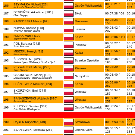
00:08:21 /
00:17
SZYMAŁKA Michał [223]
186
Ostrów Wielkopolski
145
147
Ks Ice Mat Team Ostrów Wlkp.
DEMBIŃSKI Arkadiusz [181]
187
Skoki
00:07:38 / 69
00:16
Skoki Biegają
00:08:24 /
00:17
188
KARKOSZKA Marcin [62]
Masanów
156
157
00:08:42 /
00:18
NOWAK Dariusz [118]
189
Leszno
207
188
Tmd Run Maraton Leszno
HOJAK Marek [129]
190
Kalisz
00:08:06 / 111
00:17
Supermaraton Kalisz
00:08:27 /
00:17
POL Barbara [642]
191
Pleszew
165
149
Team Pleszew
00:08:56 /
00:18
MISZTAL Henryk [91]
192
Kalisz
231
218
Niezrzeszony
00:08:36 /
00:18
ŚLIGOCK Jan [629]
193
Strzelce Opolskie
196
208
Referat Sportu I Rekreacji Strzelce Opol
00:08:29 /
00:18
PŁYWACZYK Maciej [295]
194
Pleszew
168
175
Team Pleszew
00:08:40 /
00:18
CZAJKOWSKI Maciej [102]
195
Namysłów
201
185
Dworek Różany - Hotel & Restaurant
00:09:06 /
00:19
196
LEŚNIEWICZ Mariusz [123]
Konin
267
275
00:08:34 /
00:18
SKORZYCKI Emil [574]
197
Wrocław
187
182
Jwteam
00:09:02 /
00:19
BANASZEWSKI Wojciech [616]
198
Wrocław
251
237
Pro-run Wrocław
00:08:24 /
00:17
KLUCZYK Damian [367]
199
Ostrów Wielkopolski
158
159
Zst - Ostrów Wielkopolski
00:17
200
DĄBEK Krzysztof [138]
Strzałkowo
00:07:53 / 90
106
00:08:15 /
00:17
201
SZANIEWSKI Mirosław [263]
Jelenia Góra
128
133