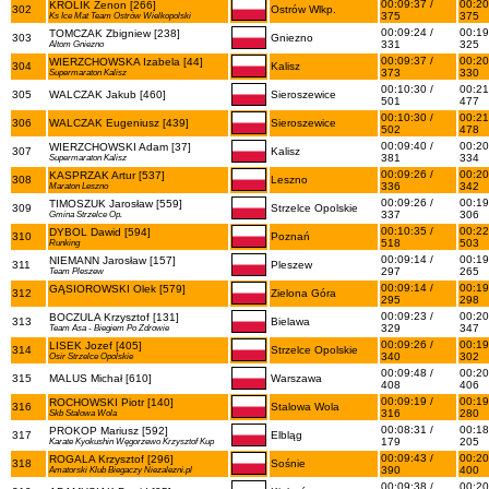
00:09:37 /
00:20
KRÓLIK Zenon [266]
302
Ostrów Wlkp.
375
375
Ks Ice Mat Team Ostrów Wielkopolski
00:09:24 /
00:19
TOMCZAK Zbigniew [238]
303
Gniezno
331
325
Altom Gniezno
00:09:37 /
00:20
WIERZCHOWSKA Izabela [44]
304
Kalisz
373
330
Supermaraton Kalisz
00:10:30 /
00:21
305
WALCZAK Jakub [460]
Sieroszewice
501
477
00:10:30 /
00:21
306
WALCZAK Eugeniusz [439]
Sieroszewice
502
478
00:09:40 /
00:20
WIERZCHOWSKI Adam [37]
307
Kalisz
381
334
Supermaraton Kalisz
00:09:26 /
00:20
KASPRZAK Artur [537]
308
Leszno
336
342
Maraton Leszno
00:09:26 /
00:19
TIMOSZUK Jarosław [559]
309
Strzelce Opolskie
337
306
Gmina Strzelce Op.
00:10:35 /
00:22
DYBOL Dawid [594]
310
Poznań
518
503
Runking
00:09:14 /
00:19
NIEMANN Jarosław [157]
311
Pleszew
297
265
Team Pleszew
00:09:14 /
00:19
GĄSIOROWSKI Olek [579]
312
Zielona Góra
295
298
00:09:23 /
00:20
BOCZULA Krzysztof [131]
313
Bielawa
329
347
Team Asa - Biegiem Po Zdrowie
00:09:26 /
00:19
LISEK Jozef [405]
314
Strzelce Opolskie
340
302
Osir Strzelce Opolskie
00:09:48 /
00:20
315
MALUS Michał [610]
Warszawa
408
406
00:09:19 /
00:19
ROCHOWSKI Piotr [140]
316
Stalowa Wola
316
280
Skb Stalowa Wola
00:08:31 /
00:18
PROKOP Mariusz [592]
317
Elbląg
179
205
Karate Kyokushin Węgorzewo Krzysztof Kup
00:09:43 /
00:20
ROGALA Krzysztof [296]
318
Sośnie
390
400
Amatorski Klub Biegaczy Niezalezni.pl
00:09:38 /
00:20