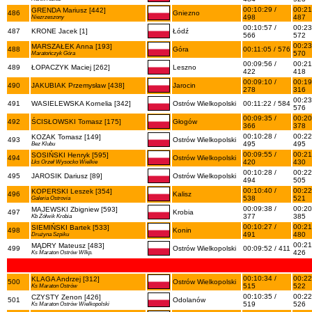
00:10:29 /
00:21
GRENDA Mariusz [442]
486
Gniezno
498
487
Niezrzeszony
00:10:57 /
00:23
487
KRONE Jacek [1]
Łódź
566
572
00:23
MARSZAŁEK Anna [193]
488
Góra
00:11:05 / 576
570
Maratończyk Góra
00:09:56 /
00:21
489
ŁOPACZYK Maciej [262]
Leszno
422
418
00:09:10 /
00:19
490
JAKUBIAK Przemysław [438]
Jarocin
278
316
00:23
491
WASIELEWSKA Kornelia [342]
Ostrów Wielkopolski
00:11:22 / 584
576
00:09:35 /
00:20
492
ŚCISŁOWSKI Tomasz [175]
Głogów
366
378
00:10:28 /
00:22
KOZAK Tomasz [149]
493
Ostrów Wielkopolski
495
495
Bez Klubu
00:09:55 /
00:21
SOSIŃSKI Henryk [595]
494
Ostrów Wielkopolski
420
430
Lks Orzeł Wysocko Wielkie
00:10:28 /
00:22
495
JAROSIK Dariusz [89]
Ostrów Wielkopolski
494
505
00:10:40 /
00:22
KOPERSKI Leszek [354]
496
Kalisz
538
521
Galeria Ostrovia
00:09:38 /
00:20
MAJEWSKI Zbigniew [593]
497
Krobia
377
385
Kb Żółwik Krobia
00:10:27 /
00:21
SIEMIŃSKI Bartek [533]
498
Konin
491
480
Drużyna Szpiku
00:21
MĄDRY Mateusz [483]
499
Ostrów Wielkopolski
00:09:52 / 411
426
Ks Maraton Ostrów Wlkp.
00:10:34 /
00:22
KLAGA Andrzej [312]
500
Ostrów Wielkopolski
515
522
Ks Maraton Ostrów
00:10:35 /
00:22
CZYSTY Zenon [426]
501
Odolanów
519
526
Ks Maraton Ostrów Wielkopolski