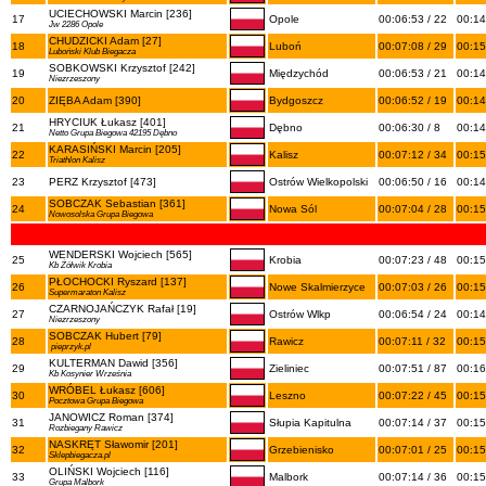
UCIECHOWSKI Marcin [236]
17
Opole
00:06:53 / 22
00:14
Jw 2286 Opole
CHUDZICKI Adam [27]
18
Luboń
00:07:08 / 29
00:15
Luboński Klub Biegacza
SOBKOWSKI Krzysztof [242]
19
Międzychód
00:06:53 / 21
00:14
Niezrzeszony
20
ZIĘBA Adam [390]
Bydgoszcz
00:06:52 / 19
00:14
HRYCIUK Łukasz [401]
21
Dębno
00:06:30 / 8
00:14
Netto Grupa Biegowa 42195 Dębno
KARASIŃSKI Marcin [205]
22
Kalisz
00:07:12 / 34
00:15
Triathlon Kalisz
23
PERZ Krzysztof [473]
Ostrów Wielkopolski
00:06:50 / 16
00:14
SOBCZAK Sebastian [361]
24
Nowa Sól
00:07:04 / 28
00:15
Nowosolska Grupa Biegowa
WENDERSKI Wojciech [565]
25
Krobia
00:07:23 / 48
00:15
Kb Żółwik Krobia
PŁOCHOCKI Ryszard [137]
26
Nowe Skalmierzyce
00:07:03 / 26
00:15
Supermaraton Kalisz
CZARNOJAŃCZYK Rafał [19]
27
Ostrów Wlkp
00:06:54 / 24
00:14
Niezrzeszony
SOBCZAK Hubert [79]
28
Rawicz
00:07:11 / 32
00:15
pieprzyk.pl
KULTERMAN Dawid [356]
29
Zieliniec
00:07:51 / 87
00:16
Kb Kosynier Września
WRÓBEL Łukasz [606]
30
Leszno
00:07:22 / 45
00:15
Pocztowa Grupa Biegowa
JANOWICZ Roman [374]
31
Słupia Kapitulna
00:07:14 / 37
00:15
Rozbiegany Rawicz
NASKRĘT Sławomir [201]
32
Grzebienisko
00:07:01 / 25
00:15
Sklepbiegacza.pl
OLIŃSKI Wojciech [116]
33
Malbork
00:07:14 / 36
00:15
Grupa Malbork