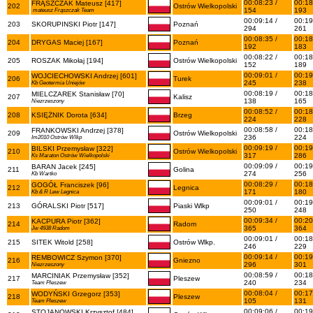
00:08:23 /
00:18
FRĄSZCZAK Mateusz [417]
202
Ostrów Wielkopolski
154
193
mateusz Frąszczak Team
00:09:14 /
00:19
203
SKORUPINSKI Piotr [147]
Poznań
294
261
00:08:35 /
00:18
204
DRYGAS Maciej [167]
Poznań
192
183
00:08:22 /
00:18
205
ROSZAK Mikołaj [194]
Ostrów Wielkopolski
152
189
00:09:01 /
00:19
WOJCIECHOWSKI Andrzej [601]
206
Turek
245
238
Kb Geotermia Uniejów
00:08:19 /
00:18
MIELCZAREK Stanisław [70]
207
Kalisz
138
165
Niezrzeszony
00:08:52 /
00:18
208
KSIĘŻNIK Dorota [634]
Brzeg
224
228
00:08:58 /
00:18
FRANKOWSKI Andrzej [378]
209
Ostrów Wielkopolski
236
224
Im2010 Ostrów Wlkp
00:09:19 /
00:19
BILSKI Przemysław [322]
210
Ostrów Wielkopolski
317
286
Ks Maraton Ostrów Wielkopolski
00:09:09 /
00:19
BARAN Jacek [245]
211
Golina
274
256
Kb Wartko
00:08:29 /
00:18
GOGÓŁ Franciszek [96]
212
Legnica
171
180
Kb & R Lew Legnica
00:09:01 /
00:19
213
GÓRALSKI Piotr [517]
Piaski Wlkp
250
248
00:09:34 /
00:20
KACPURA Piotr [362]
214
Radom
365
364
Jw 4938 Radom
00:09:01 /
00:18
215
SITEK Witold [258]
Ostrów Wlkp.
246
229
00:09:14 /
00:19
REMBOWICZ Szymon [370]
216
Gniezno
296
301
Niezrzeszony
00:08:59 /
00:18
MARCINIAK Przemysław [352]
217
Pleszew
240
234
Team Pleszew
00:08:04 /
00:17
WODYŃSKI Grzegorz [353]
218
Pleszew
105
131
Team Pleszew
00:09:06 /
00:19
STOJANOWSKI Krzysztof [484]