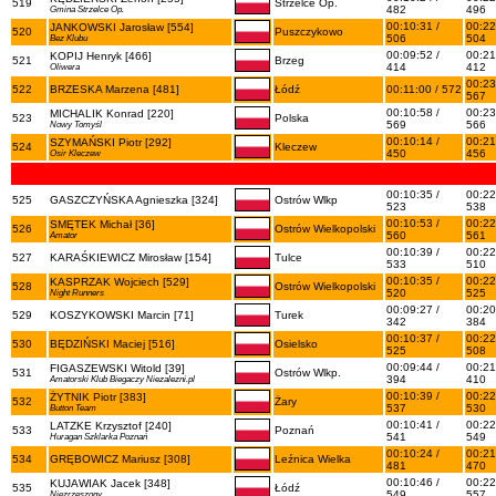
519
Strzelce Op.
482
496
Gmina Strzelce Op.
00:10:31 /
00:22
JANKOWSKI Jarosław [554]
520
Puszczykowo
506
504
Bez Klubu
00:09:52 /
00:21
KOPIJ Henryk [466]
521
Brzeg
414
412
Oliwera
00:23
522
BRZESKA Marzena [481]
Łódź
00:11:00 / 572
567
00:10:58 /
00:23
MICHALIK Konrad [220]
523
Polska
569
566
Nowy Tomyśl
00:10:14 /
00:21
SZYMAŃSKI Piotr [292]
524
Kleczew
450
456
Osir Kleczew
00:10:35 /
00:22
525
GASZCZYŃSKA Agnieszka [324]
Ostrów Wlkp
523
538
00:10:53 /
00:22
SMĘTEK Michał [36]
526
Ostrów Wielkopolski
560
561
Amator
00:10:39 /
00:22
527
KARAŚKIEWICZ Mirosław [154]
Tulce
533
510
00:10:35 /
00:22
KASPRZAK Wojciech [529]
528
Ostrów Wielkopolski
520
525
Night Runners
00:09:27 /
00:20
529
KOSZYKOWSKI Marcin [71]
Turek
342
384
00:10:37 /
00:22
530
BĘDZIŃSKI Maciej [516]
Osielsko
525
508
00:09:44 /
00:21
FIGASZEWSKI Witold [39]
531
Ostrów Wlkp.
394
410
Amatorski Klub Biegaczy Niezalezni.pl
00:10:39 /
00:22
ŻYTNIK Piotr [383]
532
Żary
537
530
Button Team
00:10:41 /
00:22
LATZKE Krzysztof [240]
533
Poznań
541
549
Huragan Szklarka Poznań
00:10:24 /
00:21
534
GRĘBOWICZ Mariusz [308]
Leźnica Wielka
481
470
00:10:46 /
00:22
KUJAWIAK Jacek [348]
535
Łódź
549
557
Niezrzeszony