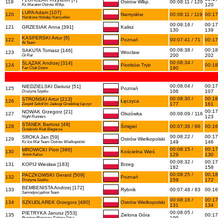
119
Ostrów Wlkp.
00:08:11 / 120
120
Ks Maraton Ostrów Wlkp.
LUPA Adam [107]
120
Namysłów
00:08:11 / 119
00:17
Hardcore Holidey Namysłów
00:08:16 /
00:17
121
GRZESIAK Anna [391]
Kalisz
130
139
KASPERSKI Artur [6]
122
Poznań
00:07:41 / 71
00:17
At Team
00:08:38 /
00:18
SAKUTA Tomasz [146]
123
Wrocław
200
202
Gt Rat
00:08:34 /
ŚLĄZAK Andrzej [314]
124
Piotrków Tryb
00:18
190
Fan Club Dżem
00:08:04 /
00:17
NIEDZIELSKI Dariusz [51]
125
Poznań
106
107
Drużyna Szpiku
00:08:30 /
00:18
STROŃSKI Artur [213]
126
Łęczyca
177
161
Zespół Szkół Im Jadwigi Grodzkiej Łęczyc
00:17
NOWAK Grzegorz [21]
127
Olszówka
00:08:09 / 116
123
Night Runners
STANEK Bartosz [49]
128
Śmigiel
00:07:36 / 66
00:16
Grodziski Klub Biegacza
00:08:22 /
00:17
SROKA Jan [59]
129
Ostrów Wielkopolski
149
146
Ks Ice Mat Team Ostrów Wielkopolski
00:08:15 /
00:17
MROWICKI Piotr [386]
130
Kościelna Wieś
129
130
finish Kalisz
00:08:32 /
00:17
131
KOPIJ Wiesław [183]
Brzeg
182
158
00:08:25 /
00:18
PACZKOWSKI Gerard [509]
132
Poznań
159
172
Drużyna Szpiku
BEMBENISTA Andrzej [172]
133
Rybnik
00:07:48 / 83
00:16
Samodyscyplina Team
00:08:16 /
00:17
134
SZKUDLAREK Grzegorz [480]
Ostrów Wielkopolski
131
134
00:08:05 /
PIETRYKA Janusz [553]
135
Zielona Góra
00:17
109
Bractwo Biegaczy Zielona Góra