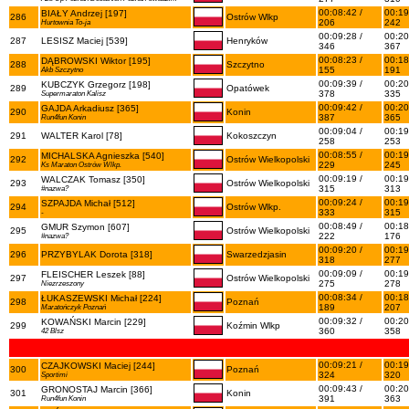
00:08:42 /
00:19
BIAŁY Andrzej [197]
286
Ostrów Wlkp
206
242
Hurtownia To-ja
00:09:28 /
00:20
287
LESISZ Maciej [539]
Henryków
346
367
00:08:23 /
00:18
DĄBROWSKI Wiktor [195]
288
Szczytno
155
191
Akb Szczytno
00:09:39 /
00:20
KUBCZYK Grzegorz [198]
289
Opatówek
378
335
Supermaraton Kalisz
00:09:42 /
00:20
GAJDA Arkadiusz [365]
290
Konin
387
365
Run4fun Konin
00:09:04 /
00:19
291
WALTER Karol [78]
Kokoszczyn
258
253
00:08:55 /
00:19
MICHALSKA Agnieszka [540]
292
Ostrów Wielkopolski
229
245
Ks Maraton Ostrów Wlkp.
00:09:19 /
00:19
WALCZAK Tomasz [350]
293
Ostrów Wielkopolski
315
313
#nazwa?
00:09:24 /
00:19
SZPAJDA Michał [512]
294
Ostrów Wlkp.
333
315
-
00:08:49 /
00:18
GMUR Szymon [607]
295
Ostrów Wielkopolski
222
176
#nazwa?
00:09:20 /
00:19
296
PRZYBYLAK Dorota [318]
Swarzedzjasin
318
277
00:09:09 /
00:19
FLEISCHER Leszek [88]
297
Ostrów Wielkopolski
275
278
Niezrzeszony
00:08:34 /
00:18
ŁUKASZEWSKI Michał [224]
298
Poznań
189
207
Maratończyk Poznań
00:09:32 /
00:20
KOWAŃSKI Marcin [229]
299
Koźmin Wlkp
360
358
42 Blsz
00:09:21 /
00:19
CZAJKOWSKI Maciej [244]
300
Poznań
324
320
Sportimi
00:09:43 /
00:20
GRONOSTAJ Marcin [366]
301
Konin
391
363
Run4fun Konin