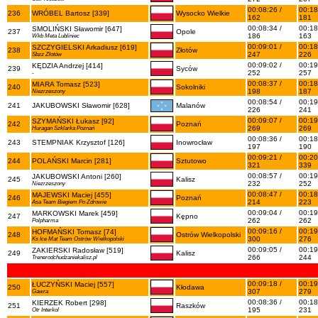
00:08:26 /
00:18
236
WRÓBEL Bartosz [339]
Wysocko Wielkie
162
181
00:08:34 /
00:18
SMOLIŃSKI Sławomir [647]
237
Opole
186
163
Wkb Meta Lubliniec
00:09:01 /
00:18
SZCZYGIELSKI Arkadiusz [619]
238
Złotów
247
226
Sbzz Złotów
00:09:02 /
00:19
KĘDZIA Andrzej [414]
239
Syców
252
257
-
00:08:37 /
00:18
MIARA Tomasz [523]
240
Sokolniki
198
187
Niezrzeszony
00:08:54 /
00:19
241
JAKUBOWSKI Sławomir [628]
Malanów
226
241
00:09:07 /
00:19
SZYMAŃSKI Łukasz [92]
242
Poznań
269
269
Huragan Szklarka Poznań
00:08:36 /
00:18
243
STEMPNIAK Krzysztof [126]
Inowrocław
197
190
00:09:21 /
00:20
244
POLAŃSKI Marcin [281]
Sztutowo
321
339
00:08:57 /
00:19
JAKUBOWSKI Antoni [260]
245
Kalisz
232
252
Niezrzeszony
00:08:47 /
00:18
MAJEWSKI Maciej [455]
246
Poznań
214
223
Asa Team Biegiem Po Zdrowie
00:09:04 /
00:19
MARKOWSKI Marek [459]
247
Kępno
262
262
Polpharma
00:09:16 /
00:19
HOFMAŃSKI Tomasz [74]
248
Ostrów Wielkopolski
300
276
Ks Ice Mat Team Ostrów Wielkopolski
00:09:05 /
00:19
ZAKIERSKI Radosław [519]
249
Kalisz
266
244
Trenerodchudzaniekalisz.pl
00:09:18 /
00:19
ŁUCZYŃSKI Maciej [557]
250
Kłodawa
307
279
Gawra
00:08:36 /
00:18
KIERZEK Robert [298]
251
Raszków
195
231
Otr Interkol