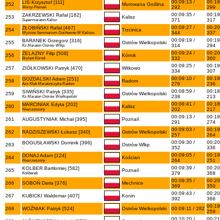
00:09:13 /
00:19
LIS Krzysztof [111]
252
Murowana Goślina
292
299
Morsy Poznań
00:09:35 /
00:19
ZAKRZEWSKI Rafał [182]
253
Kalisz
371
317
Supermaraton Kalisz
00:09:27 /
00:20
ŻŁOBIŃSKI Rafał [467]
254
Trzcinica
344
337
Wyższe Seminarium Duchowne W Kaliszu
00:09:19 /
00:19
BARANEK Grzegorz [316]
255
Ostrów Wielkopolski
314
294
Ks Maraton Ostrów Wlkp.
00:09:24 /
00:20
ŻELAZNY Filip [508]
256
Kórnik
332
360
Brylant Kórnik
00:09:25 /
00:19
257
ZIÓŁKOWSKI Patryk [470]
Witkowo
334
307
00:09:10 /
00:19
GOZDALSKI Adam [251]
258
Radom
276
236
Azs Klub Maratonczyka Radom
00:08:59 /
00:18
SIWIŃSKI Patryk [335]
259
Ostrów Wielkopolski
238
213
Ks Maraton Ostrów Wielkopolski
00:08:41 /
00:18
MARCINIAK Edyta [202]
260
Kalisz
202
217
Niezrzeszony
00:09:13 /
00:19
261
AUGUSTYNIAK Michał [395]
Poznań
291
274
00:09:03 /
00:19
262
RADZISZEWSKI Łukasz [340]
Ostrów Wielkopolski
257
264
00:09:30 /
00:20
BOGUSŁAWSKI Dominik [396]
263
Ostrów Wlkp
352
336
-
00:09:05 /
00:19
DONAJ Adam [124]
264
Kościan
264
251
Niezrzeszony
00:09:39 /
00:20
KOLBER Bartłomiej [582]
265
Poznań
379
368
Koliberek
00:09:35 /
00:20
266
SOBOŃ Daria [376]
Mechnice
369
350
00:09:43 /
00:20
267
KUBICKI Waldemar [407]
Konin
392
366
00:19
268
WOŹNIAK Patryk [524]
Ostrów Wielkopolski
00:09:11 / 282
259
00:10:20 /
00:21