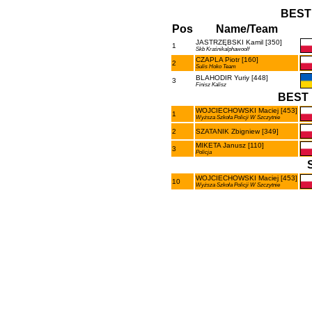
BEST
Pos
Name/Team
JASTRZĘBSKI Kamil [350]
1
Skb Kraśnikalphawoolf
CZAPLA Piotr [160]
2
Sulis Hoko Team
BLAHODIR Yuriy [448]
3
Finisz Kalisz
BEST 
WOJCIECHOWSKI Maciej [453]
1
Wyższa Szkoła Policji W Szczytnie
2
SZATANIK Zbigniew [349]
MIKETA Janusz [110]
3
Policja
WOJCIECHOWSKI Maciej [453]
10
Wyższa Szkoła Policji W Szczytnie