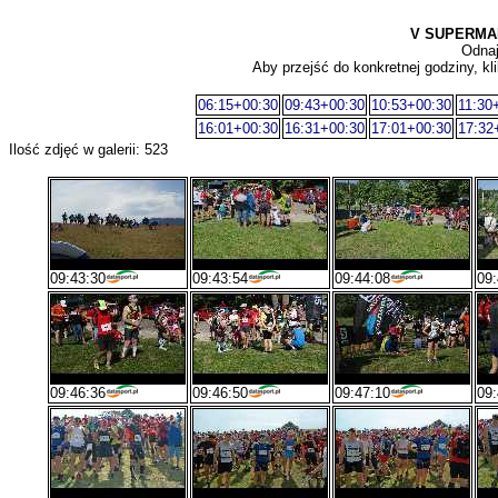
V SUPERMA
Odnaj
Aby przejść do konkretnej godziny, kli
06:15+00:30
09:43+00:30
10:53+00:30
11:30
16:01+00:30
16:31+00:30
17:01+00:30
17:32
Ilość zdjęć w galerii: 523
09:43:30
09:43:54
09:44:08
09:
09:46:36
09:46:50
09:47:10
09: