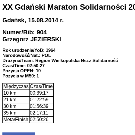
XX Gdański Maraton Solidarności 2
Gdańsk, 15.08.2014 r.
Numer/Bib: 904
Grzegorz JEZIERSKI
Rok urodzenia/YoB: 1964
Narodowość/Nat.: POL
Drużyna/Team: Region Wielkopolska Nszz Solidarność
Czas/Time: 02:50:27
Pozycja OPEN: 10
Pozycja w M50: 1
Międzyczas
Czas/Time
10 km
00:39:17
21 km
01:22:59
30 km
01:56:39
35 km
02:17:11
Meta/Finish
02:50:26