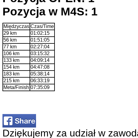
Pozycja w M4S: 1
Międzyczas
Czas/Time
29 km
01:02:15
56 km
01:51:05
77 km
02:27:04
106 km
03:15:32
133 km
04:09:14
154 km
04:47:08
183 km
05:38:14
215 km
06:33:19
Meta/Finish
07:35:09
Dziękujemy za udział w zawod