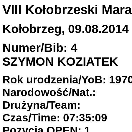
VIII Kołobrzeski Ma
Kołobrzeg, 09.08.2014 
Numer/Bib: 4
SZYMON KOZIATEK
Rok urodzenia/YoB: 197
Narodowość/Nat.:
Drużyna/Team:
Czas/Time: 07:35:09
Pozycja OPEN: 1