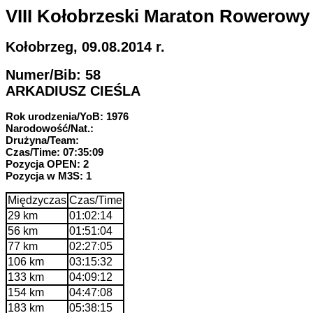
VIII Kołobrzeski Maraton Rowerowy
Kołobrzeg, 09.08.2014 r.
Numer/Bib: 58
ARKADIUSZ CIEŚLA
Rok urodzenia/YoB: 1976
Narodowość/Nat.:
Drużyna/Team:
Czas/Time: 07:35:09
Pozycja OPEN: 2
Pozycja w M3S: 1
Międzyczas
Czas/Time
29 km
01:02:14
56 km
01:51:04
77 km
02:27:05
106 km
03:15:32
133 km
04:09:12
154 km
04:47:08
183 km
05:38:15