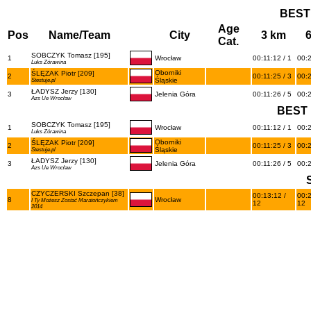
BEST
Age
Pos
Name/Team
City
3 km
Cat.
SOBCZYK Tomasz [195]
1
Wrocław
00:11:12 / 1
00:2
Luks Zórawina
Oborniki
ŚLĘZAK Piotr [209]
2
00:11:25 / 3
00:2
Śląskie
Stestuje.pl
ŁADYSZ Jerzy [130]
3
Jelenia Góra
00:11:26 / 5
00:2
Azs Ue Wrocław
BEST 
SOBCZYK Tomasz [195]
1
Wrocław
00:11:12 / 1
00:2
Luks Zórawina
Oborniki
ŚLĘZAK Piotr [209]
2
00:11:25 / 3
00:2
Śląskie
Stestuje.pl
ŁADYSZ Jerzy [130]
3
Jelenia Góra
00:11:26 / 5
00:2
Azs Ue Wrocław
CZYCZERSKI Szczepan [38]
00:13:12 /
00:2
8
Wrocław
I Ty Możesz Zostać Maratończykiem
12
12
2014