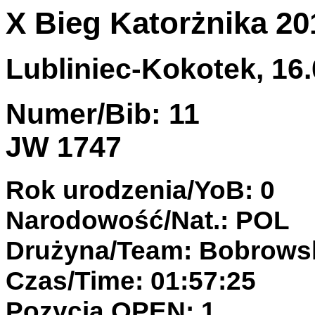
X Bieg Katorżnika 20
Lubliniec-Kokotek, 16.
Numer/Bib: 11
JW 1747
Rok urodzenia/YoB: 0
Narodowość/Nat.: POL
Drużyna/Team: Bobrows
Czas/Time: 01:57:25
Pozycja OPEN: 1