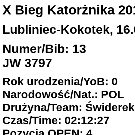
X Bieg Katorżnika 20
Lubliniec-Kokotek, 16.
Numer/Bib: 13
JW 3797
Rok urodzenia/YoB: 0
Narodowość/Nat.: POL
Drużyna/Team: Świderek 
Czas/Time: 02:12:27
Pozycja OPEN: 4