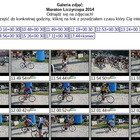
Galeria zdjęć:
Maraton Liczyrzepa 2014
Odnajdź się na zdjęciach!
zejść do konkretnej godziny, kliknij na link z przedziałem czasu który Cię inte
0:16+00:30
10:48+00:30
11:49+00:30
12:19+00:30
12:53+00:30
13:24+00:
4:56+00:30
15:26+00:30
17:11+00:30
17:44+koniec
11:49:54
11:54:44
11:54:50
11:5
12:00:42
12:00:52
12:01:44
12:0