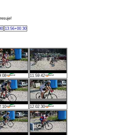
resuje!
30
13:56+00:30
9:08
11:59:42
2:10
12:02:30