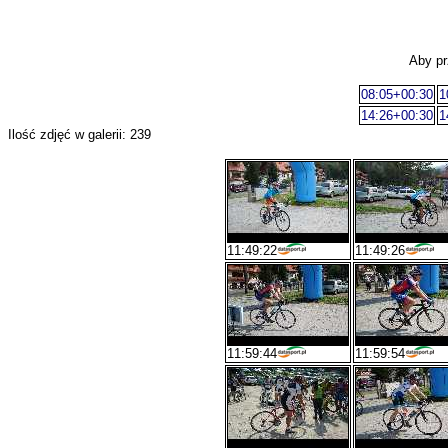
Aby pr
08:05+00:30
1
14:26+00:30
1
Ilość zdjęć w galerii: 239
11:49:22
11:49:26
11:59:44
11:59:54