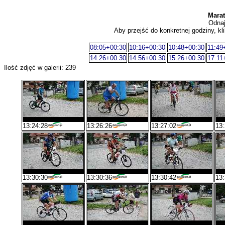
Marat
Odnaj
Aby przejść do konkretnej godziny, kli
08:05+00:30
10:16+00:30
10:48+00:30
11:49
14:26+00:30
14:56+00:30
15:26+00:30
17:11
Ilość zdjęć w galerii: 239
13:24:28
13:26:26
13:27:02
13:
13:30:30
13:30:36
13:30:42
13: