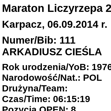
Maraton Liczyrzepa 
Karpacz, 06.09.2014 r.
Numer/Bib: 111
ARKADIUSZ CIEŚLA
Rok urodzenia/YoB: 197
Narodowość/Nat.: POL
Drużyna/Team:
Czas/Time: 06:15:19
Pozycja OPEN: 8