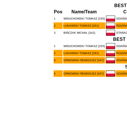
BEST
Pos
Name/Team
C
1
WIDUCHOWSKI TOMASZ [335]
GDAŃS
2
ŁUKAWSKI TOMASZ [261]
RZĄŚNI
3
BIŃCZAK MICHAŁ [342]
STARA
BEST 
1
WIDUCHOWSKI TOMASZ [335]
GDAŃS
2
ŁUKAWSKI TOMASZ [261]
RZĄŚNI
3
ORNOWSKI REMIGIUSZ [347]
GDAŃS
4
ORNOWSKI REMIGIUSZ [347]
GDAŃS