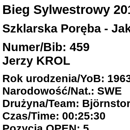
Bieg Sylwestrowy 20
Szklarska Poręba - Jak
Numer/Bib: 459
Jerzy KROL
Rok urodzenia/YoB: 196
Narodowość/Nat.: SWE
Drużyna/Team: Björnstor
Czas/Time: 00:25:30
Pozycja OPEN: 5