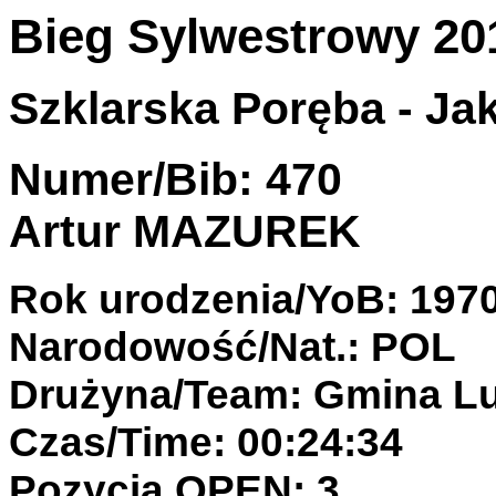
Bieg Sylwestrowy 20
Szklarska Poręba - Jak
Numer/Bib: 470
Artur MAZUREK
Rok urodzenia/YoB: 197
Narodowość/Nat.: POL
Drużyna/Team: Gmina Lu
Czas/Time: 00:24:34
Pozycja OPEN: 3