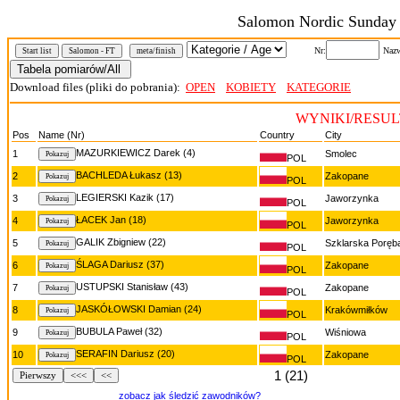
Salomon Nordic Sunday 
Nr:
Nazw
Start list
Salomon - FT
meta/finish
Download files (pliki do pobrania):
OPEN
KOBIETY
KATEGORIE
WYNIKI/RESULT
Pos
Name (Nr)
Country
City
MAZURKIEWICZ Darek (4)
1
Smolec
POL
BACHLEDA Łukasz (13)
2
Zakopane
POL
LEGIERSKI Kazik (17)
3
Jaworzynka
POL
ŁACEK Jan (18)
4
Jaworzynka
POL
GALIK Zbigniew (22)
5
Szklarska Poręb
POL
ŚLAGA Dariusz (37)
6
Zakopane
POL
USTUPSKI Stanisław (43)
7
Zakopane
POL
JASKÓŁOWSKI Damian (24)
8
Krakówmiłków
POL
BUBULA Paweł (32)
9
Wiśniowa
POL
SERAFIN Dariusz (20)
10
Zakopane
POL
1 (21)
Pierwszy
<<<
<<
zobacz jak śledzić zawodników?