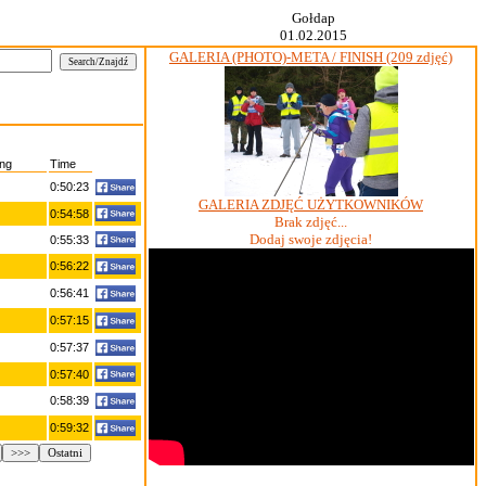
Gołdap
01.02.2015
GALERIA (PHOTO)-META / FINISH (209 zdjęć)
ng
Time
0:50:23
GALERIA ZDJĘĆ UŻYTKOWNIKÓW
0:54:58
Brak zdjęć...
Dodaj swoje zdjęcia!
0:55:33
0:56:22
0:56:41
0:57:15
0:57:37
0:57:40
0:58:39
0:59:32
>>>
Ostatni