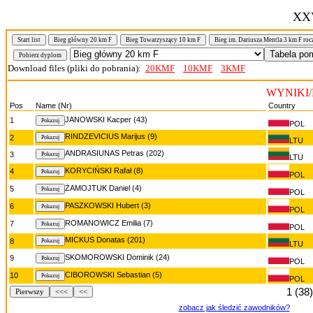
XX
Start list
Bieg główny 20 km F
Bieg Towarzyszący 10 km F
Bieg im. Dariusza Mentla 3 km F roc
Download files (pliki do pobrania):
20KMF
10KMF
3KMF
WYNIKI/R
Pos
Name (Nr)
Country
JANOWSKI Kacper (43)
1
POL
RINDZEVICIUS Marijus (9)
2
LTU
ANDRASIUNAS Petras (202)
3
LTU
KORYCIŃSKI Rafał (8)
4
POL
ŻAMOJTUK Daniel (4)
5
POL
PASZKOWSKI Hubert (3)
6
POL
ROMANOWICZ Emilia (7)
7
POL
MICKUS Donatas (201)
8
LTU
SKOMOROWSKI Dominik (24)
9
POL
CIBOROWSKI Sebastian (5)
10
POL
1 (38)
Pierwszy
<<<
<<
zobacz jak śledzić zawodników?