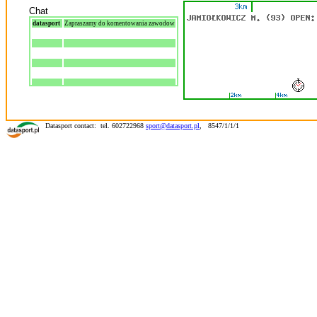
Chat
datasport
Zapraszamy do komentowania zawodow
Datasport contact: tel. 602722968
sport@datasport.pl
,
8547/1/1/1