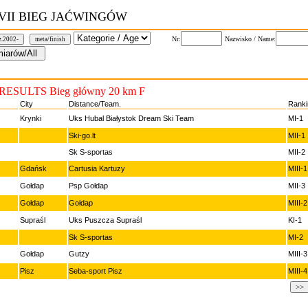
VII BIEG JAĆWINGÓW
Nr:
Nazwisko / Name:
z.2002-
meta/finish
ESULTS Bieg główny 20 km F
City
Distance/Team.
Ranki
Krynki
Uks Hubal Białystok Dream Ski Team
MI-1
Ski-go.lt
MII-1
Sk S-sportas
MII-2
Gdańsk
Cartusia Kartuzy
MIII-1
Gołdap
Psp Gołdap
MII-3
Gołdap
Gołdap
MIII-2
Supraśl
Uks Puszcza Supraśl
KI-1
Sk S-sportas
MI-2
Gołdap
Gutzy
MIII-3
Pisz
Seba-sport Pisz
MIII-4
>>