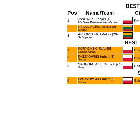
BEST
Pos
Name/Team
Ci
JANOWSKI Kacper [43]
1
Kryn
Uks Hubal Białystok Dream Ski Team
RINDZEVICIUS Marijus [9]
2
Ski-go.lt
ANDRASIUNAS Petras [202]
3
Sk S-sportas
BEST 
KORYCIŃSKI Rafał [8]
1
Gda
Cartusia Kartuzy
PASZKOWSKI Hubert [3]
2
Goł
Gołdap
SKOMOROWSKI Dominik [24]
3
Goł
Gutzy
PASZKOWSKI Hubert [3]
6
Goł
Gołdap