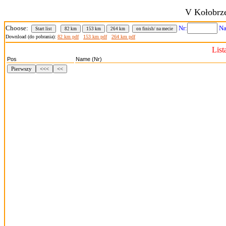
V Kołobrz
Choose:
Nr:
Na
Start list
82 km
153 km
264 km
on finish/ na mecie
Download (do pobrania):
82 km pdf
153 km pdf
264 km pdf
Lis
Pos
Name (Nr)
Pierwszy
<<<
<<