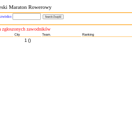
eski Maraton Rowerowy
zwisko:
ta zgłoszonych zawodników
City
Team.
Ranking
1 ()