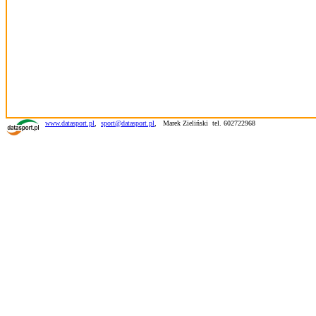
www.datasport.pl
,
sport@datasport.pl
,
Marek Zieliński tel. 602722968