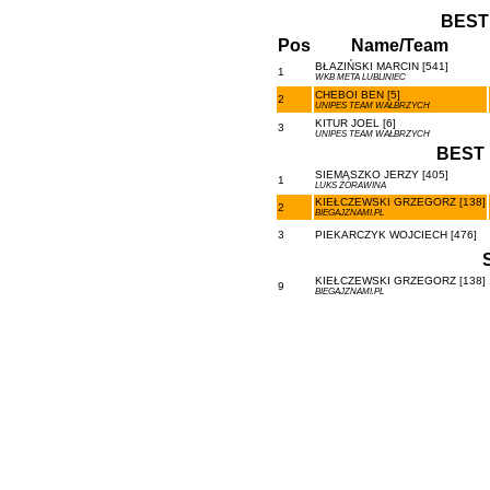
BEST
Pos
Name/Team
BŁAZIŃSKI MARCIN [541]
1
WKB META LUBLINIEC
CHEBOI BEN [5]
2
UNIPES TEAM WAŁBRZYCH
KITUR JOEL [6]
3
UNIPES TEAM WAŁBRZYCH
BEST 
SIEMASZKO JERZY [405]
1
LUKS ŻÓRAWINA
KIEŁCZEWSKI GRZEGORZ [138]
2
BIEGAJZNAMI.PL
3
PIEKARCZYK WOJCIECH [476]
KIEŁCZEWSKI GRZEGORZ [138]
9
BIEGAJZNAMI.PL