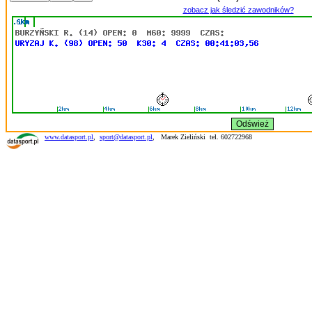
zobacz jak śledzić zawodników?
www.datasport.pl
,
sport@datasport.pl
,
Marek Zieliński tel. 602722968