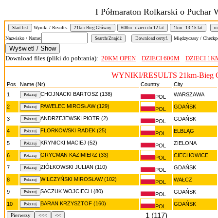
I Półmaraton Rolkarski o Puchar
Wyniki / Results:
Start list
21km-Bieg Główny
600m - dzieci do 12 lat
1km - 13-15 lat
on
Nazwisko / Name:
Międzyczasy / Checkp
Download files (pliki do pobrania):
20KM OPEN
DZIECI 600M
DZIECI 1K
WYNIKI/RESULTS 21km-Bieg 
Pos
Name (Nr)
Country
City
CHOJNACKI BARTOSZ (138)
1
WARSZAWA
POL
PAWELEC MIROSŁAW (129)
2
GDAŃSK
POL
ANDRZEJEWSKI PIOTR (2)
3
GDAŃSK
POL
FLORKOWSKI RADEK (25)
4
ELBLĄG
POL
KRYNICKI MACIEJ (52)
5
ZIELONA
POL
GRYCMAN KAZIMIERZ (33)
6
CIECHOWICE
POL
ZIÓŁKOWSKI JULIAN (110)
7
GDAŃSK
POL
WILCZYŃSKI MIROSŁAW (102)
8
WAŁCZ
POL
SACZUK WOJCIECH (80)
9
GDAŃSK
POL
BARAN KRZYSZTOF (160)
10
GDAŃSK
POL
1 (117)
Pierwszy
<<<
<<