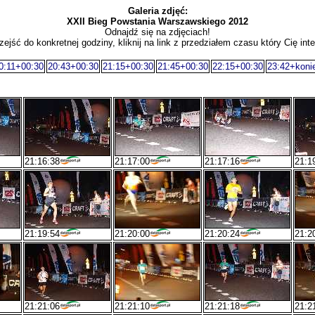
Galeria zdjęć:
XXII Bieg Powstania Warszawskiego 2012
Odnajdź się na zdjęciach!
zejść do konkretnej godziny, kliknij na link z przedziałem czasu który Cię inte
0:11+00:30
20:43+00:30
21:15+00:30
21:45+00:30
22:15+00:30
23:42+koni
21:16:38
21:17:00
21:17:16
21:1
21:19:54
21:20:00
21:20:24
21:2
21:21:06
21:21:10
21:21:18
21:2