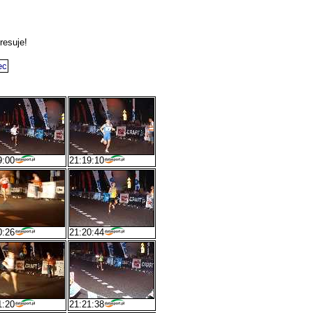
resuje!
ec
9:00
21:19:10
0:26
21:20:44
1:20
21:21:38