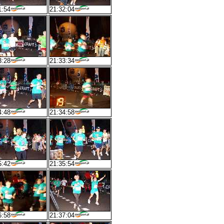
1:54
21:32:04
3:28
21:33:34
4:48
21:34:58
5:42
21:35:54
6:58
21:37:04