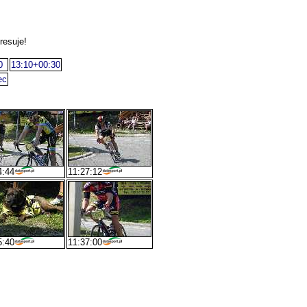
resuje!
0
13:10+00:30
ec
4:44
11:27:12
5:40
11:37:00