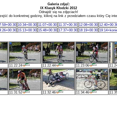
Galeria zdjęć:
IX Klasyk Kłodzki 2012
Odnajdź się na zdjęciach!
zejść do konkretnej godziny, kliknij na link z przedziałem czasu który Cię inte
7:59+00:30
10:34+00:30
11:07+00:30
11:37+00:30
12:08+00:30
12:40+00:3
4:26+00:30
15:13+00:30
15:48+00:30
17:37+00:30
18:19+00:30
19:14+koni
11:22:24
11:22:44
11:23:06
11:2
11:31:52
11:32:46
11:34:46
11:3