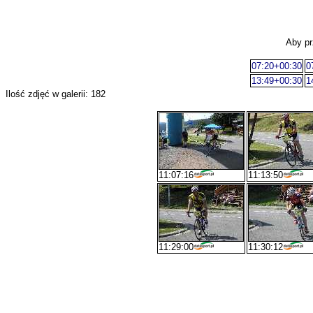
Aby pr
07:20+00:30
0
13:49+00:30
1
Ilość zdjęć w galerii: 182
11:07:16
11:13:50
11:29:00
11:30:12