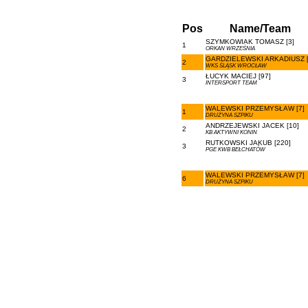
Pos
Name/Team
SZYMKOWIAK TOMASZ [3]
1
ORKAN WRZEŚNIA
GARDZIELEWSKI ARKADIUSZ [
2
WKS ŚLĄSK WROCŁAW
ŁUCYK MACIEJ [97]
3
INTERSPORT TEAM
WALEWSKI PRZEMYSŁAW [7]
1
DRUŻYNA SZPIKU
ANDRZEJEWSKI JACEK [10]
2
KB AKTYWNI KONIN
RUTKOWSKI JAKUB [220]
3
PGE KWB BEŁCHATÓW
WALEWSKI PRZEMYSŁAW [7]
6
DRUŻYNA SZPIKU