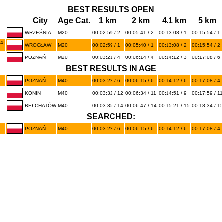
BEST RESULTS OPEN
City
Age Cat.
1 km
2 km
4.1 km
5 km
WRZEŚNIA
M20
00:02:59 / 2
00:05:41 / 2
00:13:08 / 1
00:15:54 / 1
4]
WROCŁAW
M20
00:02:59 / 1
00:05:40 / 1
00:13:08 / 2
00:15:54 / 2
POZNAŃ
M20
00:03:21 / 4
00:06:14 / 4
00:14:12 / 3
00:17:08 / 6
BEST RESULTS IN AGE
POZNAŃ
M40
00:03:22 / 6
00:06:15 / 6
00:14:12 / 6
00:17:08 / 4
KONIN
M40
00:03:32 / 12
00:06:34 / 11
00:14:51 / 9
00:17:59 / 1
BEŁCHATÓW
M40
00:03:35 / 14
00:06:47 / 14
00:15:21 / 15
00:18:34 / 1
SEARCHED:
POZNAŃ
M40
00:03:22 / 6
00:06:15 / 6
00:14:12 / 6
00:17:08 / 4