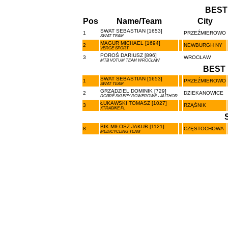
BEST
Pos
Name/Team
City
SWAT SEBASTIAN [1653]
1
PRZEŹMIEROWO
SWAT TEAM
MAGUR MICHAEL [1694]
2
NEWBURGH NY
VERGE SPORT
POROŚ DARIUSZ [896]
3
WROCŁAW
MTB VOTUM TEAM WROCŁAW
BEST 
SWAT SEBASTIAN [1653]
1
PRZEŹMIEROWO
SWAT TEAM
GRZĄDZIEL DOMINIK [729]
2
DZIEKANOWICE
DOBRE SKLEPY ROWEROWE - AUTHOR
ŁUKAWSKI TOMASZ [1027]
3
RZĄŚNIK
XTRABIKE.PL
BIK MIŁOSZ JAKUB [1121]
8
CZĘSTOCHOWA
MEDICYCLING TEAM