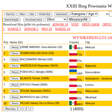
XXIII Bieg Powstania W
Nr:
Start list
10km
5km
Wózki 5km
meta/finish
Download files (pliki do pobrania):
ADWOK 10
STAT
OPEN 10KM
OPEN
5
WARSZ 5
ADWOK 5
PKO 10
WARSZ 10
WYNIKI/RESULTS 10
Pos
Name (Nr)
Country
City
URIBE MARINO Jose Antonio (16)
1
Meksyk
MEX
DOBROWOLSKI Emil (103)
2
POL
KACZMAREK Michał (190)
3
POL
ANDRZEJUK Bogusław (3643)
4
Białystok
POL
FISKOVICZ Siergiej (3685)
5
Novovolinsk
UKR
BLADOS Tomek (2458)
6
Konstancin - Jeziorna
POL
GRYGO Paweł (2684)
7
Łomża
POL
POLAK Sebastian (5651)
8
Warszawa
POL
MURDOCH Iain (2302)
9
Alkamaar
POL
ROJAS Vianey De La Rosa (28)
10
Meksyk
MEX
1 (4055)
Pierwszy
<<<
<<