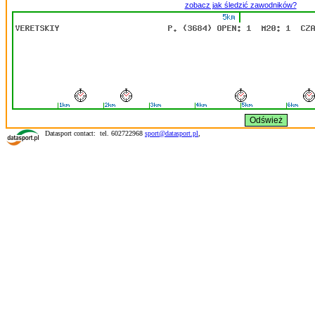
zobacz jak śledzić zawodników?
Datasport contact: tel. 602722968
sport@datasport.pl
,