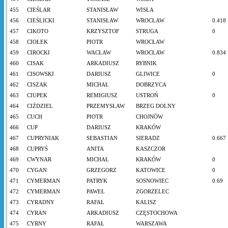
455
CIEŚLAR
STANISŁAW
WISŁA
456
CIEŚLICKI
STANISŁAW
WROCŁAW
0.418
457
CIKOTO
KRZYSZTOF
STRUGA
0
458
CIOŁEK
PIOTR
WROCŁAW
459
CIROCKI
WACŁAW
WROCŁAW
0.834
460
CISAK
ARKADIUSZ
RYBNIK
461
CISOWSKI
DARIUSZ
GLIWICE
0
462
CISZAK
MICHAŁ
DOBRZYCA
463
CIUPEK
REMIGIUSZ
USTROŃ
0
464
CIŹDZIEL
PRZEMYSŁAW
BRZEG DOLNY
465
CUCH
PIOTR
CHOJNÓW
466
CUP
DARIUSZ
KRAKÓW
467
CUPRYNIAK
SEBASTIAN
SIERADZ
0.667
468
CUPRYŚ
ANITA
KASZCZOR
469
CWYNAR
MICHAŁ
KRAKÓW
0
470
CYGAN
GRZEGORZ
KATOWICE
0
471
CYMERMAN
PATRYK
SOSNOWIEC
0.69
472
CYMERMAN
PAWEŁ
ZGORZELEC
473
CYRADNY
RAFAŁ
KALISZ
474
CYRAN
ARKADIUSZ
CZĘSTOCHOWA
475
CYRNY
RAFAŁ
WARSZAWA