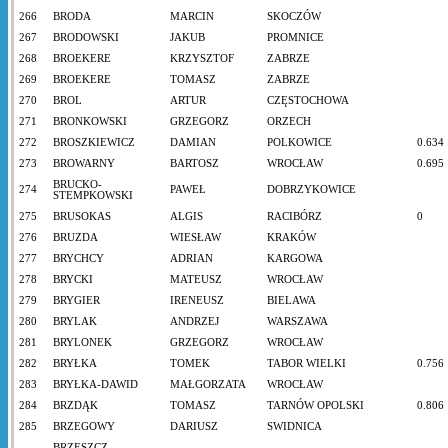
266
BRODA
MARCIN
SKOCZÓW
267
BRODOWSKI
JAKUB
PROMNICE
268
BROEKERE
KRZYSZTOF
ZABRZE
269
BROEKERE
TOMASZ
ZABRZE
270
BROL
ARTUR
CZĘSTOCHOWA
271
BRONKOWSKI
GRZEGORZ
ORZECH
272
BROSZKIEWICZ
DAMIAN
POLKOWICE
0.634
273
BROWARNY
BARTOSZ
WROCŁAW
0.695
BRUCKO-
274
PAWEŁ
DOBRZYKOWICE
STEMPKOWSKI
275
BRUSOKAS
ALGIS
RACIBÓRZ
0
276
BRUZDA
WIESŁAW
KRAKÓW
277
BRYCHCY
ADRIAN
KARGOWA
278
BRYCKI
MATEUSZ
WROCŁAW
279
BRYGIER
IRENEUSZ
BIELAWA
280
BRYLAK
ANDRZEJ
WARSZAWA
281
BRYLONEK
GRZEGORZ
WROCŁAW
282
BRYŁKA
TOMEK
TABOR WIELKI
0.756
283
BRYŁKA-DAWID
MAŁGORZATA
WROCŁAW
284
BRZDĄK
TOMASZ
TARNÓW OPOLSKI
0.806
285
BRZEGOWY
DARIUSZ
SWIDNICA
BRZESZCZ-