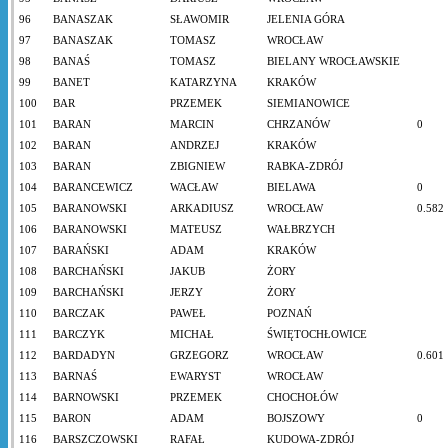
96
BANASZAK
SŁAWOMIR
JELENIA GÓRA
97
BANASZAK
TOMASZ
WROCŁAW
98
BANAŚ
TOMASZ
BIELANY WROCŁAWSKIE
99
BANET
KATARZYNA
KRAKÓW
100
BAR
PRZEMEK
SIEMIANOWICE
101
BARAN
MARCIN
CHRZANÓW
0
102
BARAN
ANDRZEJ
KRAKÓW
103
BARAN
ZBIGNIEW
RABKA-ZDRÓJ
104
BARANCEWICZ
WACŁAW
BIELAWA
0
105
BARANOWSKI
ARKADIUSZ
WROCŁAW
0.582
106
BARANOWSKI
MATEUSZ
WAŁBRZYCH
107
BARAŃSKI
ADAM
KRAKÓW
108
BARCHAŃSKI
JAKUB
ŻORY
109
BARCHAŃSKI
JERZY
ŻORY
110
BARCZAK
PAWEŁ
POZNAŃ
111
BARCZYK
MICHAŁ
ŚWIĘTOCHŁOWICE
112
BARDADYN
GRZEGORZ
WROCŁAW
0.601
113
BARNAŚ
EWARYST
WROCŁAW
114
BARNOWSKI
PRZEMEK
CHOCHOŁÓW
115
BARON
ADAM
BOJSZOWY
0
116
BARSZCZOWSKI
RAFAŁ
KUDOWA-ZDRÓJ