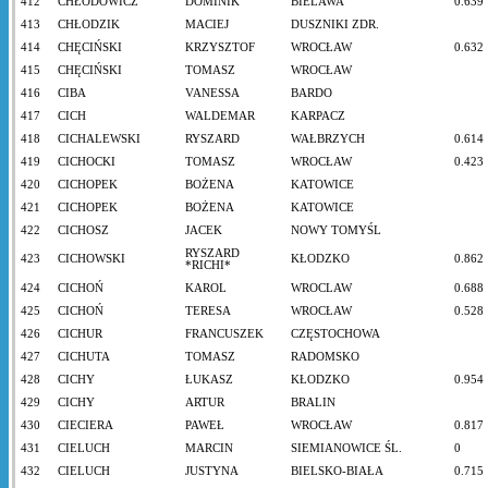
412
CHŁODOWICZ
DOMINIK
BIELAWA
0.639
413
CHŁODZIK
MACIEJ
DUSZNIKI ZDR.
414
CHĘCIŃSKI
KRZYSZTOF
WROCŁAW
0.632
415
CHĘCIŃSKI
TOMASZ
WROCŁAW
416
CIBA
VANESSA
BARDO
417
CICH
WALDEMAR
KARPACZ
418
CICHALEWSKI
RYSZARD
WAŁBRZYCH
0.614
419
CICHOCKI
TOMASZ
WROCŁAW
0.423
420
CICHOPEK
BOŻENA
KATOWICE
421
CICHOPEK
BOŻENA
KATOWICE
422
CICHOSZ
JACEK
NOWY TOMYŚL
RYSZARD
423
CICHOWSKI
KŁODZKO
0.862
*RICHI*
424
CICHOŃ
KAROL
WROCLAW
0.688
425
CICHOŃ
TERESA
WROCŁAW
0.528
426
CICHUR
FRANCUSZEK
CZĘSTOCHOWA
427
CICHUTA
TOMASZ
RADOMSKO
428
CICHY
ŁUKASZ
KŁODZKO
0.954
429
CICHY
ARTUR
BRALIN
430
CIECIERA
PAWEŁ
WROCŁAW
0.817
431
CIELUCH
MARCIN
SIEMIANOWICE ŚL.
0
432
CIELUCH
JUSTYNA
BIELSKO-BIAŁA
0.715