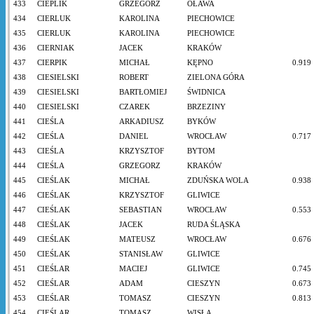
433
CIEPLIK
GRZEGORZ
OŁAWA
434
CIERLUK
KAROLINA
PIECHOWICE
435
CIERLUK
KAROLINA
PIECHOWICE
436
CIERNIAK
JACEK
KRAKÓW
437
CIERPIK
MICHAŁ
KĘPNO
0.919
438
CIESIELSKI
ROBERT
ZIELONA GÓRA
439
CIESIELSKI
BARTŁOMIEJ
ŚWIDNICA
440
CIESIELSKI
CZAREK
BRZEZINY
441
CIEŚLA
ARKADIUSZ
BYKÓW
442
CIEŚLA
DANIEL
WROCŁAW
0.717
443
CIEŚLA
KRZYSZTOF
BYTOM
444
CIEŚLA
GRZEGORZ
KRAKÓW
445
CIEŚLAK
MICHAŁ
ZDUŃSKA WOLA
0.938
446
CIEŚLAK
KRZYSZTOF
GLIWICE
447
CIEŚLAK
SEBASTIAN
WROCŁAW
0.553
448
CIEŚLAK
JACEK
RUDA ŚLĄSKA
449
CIEŚLAK
MATEUSZ
WROCŁAW
0.676
450
CIEŚLAK
STANISŁAW
GLIWICE
451
CIEŚLAR
MACIEJ
GLIWICE
0.745
452
CIEŚLAR
ADAM
CIESZYN
0.673
453
CIEŚLAR
TOMASZ
CIESZYN
0.813
454
CIEŚLAR
TOMASZ
WISŁA