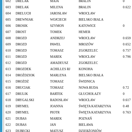
602
DRELAK
MAJA
BRALIN
0
603
DRELAK
MILENA
BRALIN
0.622
604
DRELUCH
JAROSŁAW
WROCŁAW
605
DREWNIAK
WOJCIECH
BIELSKO BIALA
606
DROSIK
SZYMON
KATOWICE
0
607
DROST
TOMEK
HEMER
608
DROZD
ANDRZEJ
WROCŁAW
0.659
609
DROZD
PAWEŁ
MROZÓW
0.652
610
DROZD
TOMASZ
ZGORZELEC
0.757
611
DROZD
MAREK
WROCŁAW
0.796
612
DROZD
AMADEUSZ
ZGORZELEC
613
DROZDEK
ACHILLES RJ
KONOHA
614
DROŹDZIOK
MARLENA
BIELSKO BIAŁA
615
DROŻDŻ
TOMASZ
ŚWIDNICA
616
DRUCIAK
TOMASZ
NOWA RUDA
0.72
617
DRULIK
BARTEK
GŁUCHOŁAZY
0
618
DRYGALSKI
RADOSŁAW
WROCŁAW
0.617
619
DRYMEL
JOANNA
ŚWIĘTA KATARZYNA
0.48
620
DRYMEL
PIOTR
ŚWIĘTA KATARZYNA
0.763
621
DUBAS
MAREK
POZNAŃ
622
DUBAS
JAN
BIELAWA
623
DUBECKI
MATUSZ
DZIERŻONIÓW