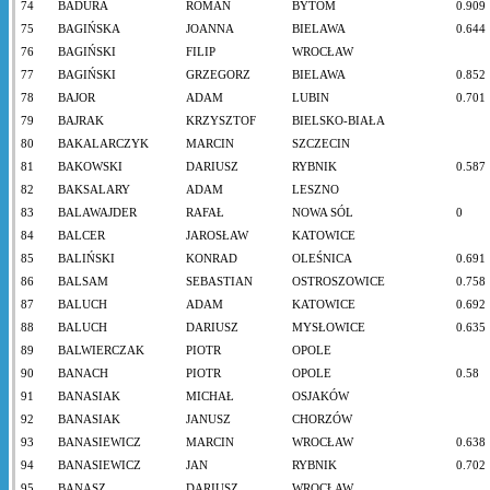
74
BADURA
ROMAN
BYTOM
0.909
75
BAGIŃSKA
JOANNA
BIELAWA
0.644
76
BAGIŃSKI
FILIP
WROCŁAW
77
BAGIŃSKI
GRZEGORZ
BIELAWA
0.852
78
BAJOR
ADAM
LUBIN
0.701
79
BAJRAK
KRZYSZTOF
BIELSKO-BIAŁA
80
BAKALARCZYK
MARCIN
SZCZECIN
81
BAKOWSKI
DARIUSZ
RYBNIK
0.587
82
BAKSALARY
ADAM
LESZNO
83
BALAWAJDER
RAFAŁ
NOWA SÓL
0
84
BALCER
JAROSŁAW
KATOWICE
85
BALIŃSKI
KONRAD
OLEŚNICA
0.691
86
BALSAM
SEBASTIAN
OSTROSZOWICE
0.758
87
BALUCH
ADAM
KATOWICE
0.692
88
BALUCH
DARIUSZ
MYSŁOWICE
0.635
89
BALWIERCZAK
PIOTR
OPOLE
90
BANACH
PIOTR
OPOLE
0.58
91
BANASIAK
MICHAŁ
OSJAKÓW
92
BANASIAK
JANUSZ
CHORZÓW
93
BANASIEWICZ
MARCIN
WROCŁAW
0.638
94
BANASIEWICZ
JAN
RYBNIK
0.702
95
BANASZ
DARIUSZ
WROCŁAW