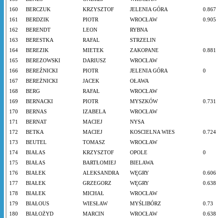
160
BERCZUK
KRZYSZTOF
JELENIA GÓRA
0.867
161
BERDZIK
PIOTR
WROCŁAW
0.905
162
BERENDT
LEON
RYBNA
163
BERESTKA
RAFAL
STRZELIN
164
BEREZIK
MIETEK
ZAKOPANE
0.881
165
BEREZOWSKI
DARIUSZ
WROCŁAW
166
BEREŹNICKI
PIOTR
JELENIA GÓRA
0
167
BEREŻNICKI
JACEK
OŁAWA
168
BERG
RAFAŁ
WROCŁAW
169
BERNACKI
PIOTR
MYSZKÓW
0.731
170
BERNAS
IZABELA
WROCŁAW
171
BERNAT
MACIEJ
NYSA
172
BETKA
MACIEJ
KOSCIELNA WIES
0.724
173
BEUTEL
TOMASZ
WROCŁAW
174
BIAŁAS
KRZYSZTOF
OPOLE
0
175
BIAŁAS
BARTŁOMIEJ
BIELAWA
176
BIAŁEK
ALEKSANDRA
WĘGRY
0.606
177
BIAŁEK
GRZEGORZ
WĘGRY
0.638
178
BIAŁEK
MICHAŁ
WROCŁAW
179
BIAŁOUS
WIESŁAW
MYŚLIBÓRZ
0.73
180
BIAŁOŻYD
MARCIN
WROCŁAW
0.638