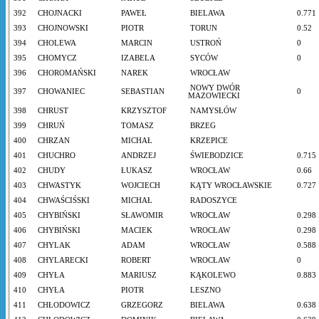
392
CHOJNACKI
PAWEŁ
BIELAWA
0.771
393
CHOJNOWSKI
PIOTR
TORUN
0.52
394
CHOLEWA
MARCIN
USTROŃ
0
395
CHOMYCZ
IZABELA
SYCÓW
0
396
CHOROMAŃSKI
NAREK
WROCŁAW
NOWY DWÓR
397
CHOWANIEC
SEBASTIAN
0
MAZOWIECKI
398
CHRUST
KRZYSZTOF
NAMYSŁÓW
399
CHRUŃ
TOMASZ
BRZEG
400
CHRZAN
MICHAŁ
KRZEPICE
401
CHUCHRO
ANDRZEJ
ŚWIEBODZICE
0.715
402
CHUDY
ŁUKASZ
WROCŁAW
0.66
403
CHWASTYK
WOJCIECH
KĄTY WROCŁAWSKIE
0.727
404
CHWAŚCIŚSKI
MICHAŁ
RADOSZYCE
405
CHYBIŃSKI
SŁAWOMIR
WROCŁAW
0.298
406
CHYBIŃSKI
MACIEK
WROCŁAW
0.298
407
CHYLAK
ADAM
WROCŁAW
0.588
408
CHYLARECKI
ROBERT
WROCŁAW
0
409
CHYŁA
MARIUSZ
KĄKOLEWO
0.883
410
CHYŁA
PIOTR
LESZNO
411
CHŁODOWICZ
GRZEGORZ
BIELAWA
0.638