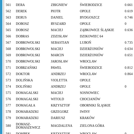
561
DERA
ZBIGNIEW
ŚWIEBODZICE
0.661
562
DEREK
PIOTR
OPOLE
0.619
563
DERUS
DANIEL
BYDGOSZCZ
0.746
564
DOBOSZ
RYSZARD
OPOLE
0
565
DOBOSZ
MACIEJ
ZĄBKOWICE ŚLĄSKIE
0.636
566
DOBRAS
ZDZISŁAW
DZIKOWIEC 64
567
DOBROWOLSKI
SEBASTIAN
LUBOŃ
0.735
568
DOBROWOLSKI
MACIEJ
DZIERŻONIÓW
0.634
569
DOBROWOLSKI
MARCIN
DZIERŻONIÓW
0.651
570
DOBROWOLSKI
JAROSŁAW
WROCŁAW
571
DOBRZAŃSKI
PAWEŁ
ŚWIEBODZICE
0.812
572
DOKTOR
ANDRZEJ
WROCŁAW
0.864
573
DOLIŃSKA
VIOLETTA
OPOLE
574
DOLIŃSKI
ANDRZEJ
OPOLE
0
575
DOMAGALSKI
MACIEJ
SOSNOWIEC
576
DOMAGALSKI
WITOLD
CHOCIANÓW
577
DOMAGAŁA
KRZYSZTOF
OBORNIKI ŚLĄSKIE
578
DOMARADZKI
GRZEGORZ
IWINY
579
DOMARADZKI
DARIUSZ
KRAKÓW
DOMASZ-
580
MAGDALENA
ZIELONA GÓRA
DOMASZEWICZ
581
DOMBEK
KRZYSZTOF
WROCŁAW
0