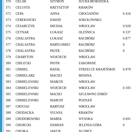
370
CELAK
SZYMON
SUCHA BESKIDZKA
371
CELUSTA
KRZYSZTOF
KRAKÓW
372
CEPA
ANNA
CHOCIANÓW
0.416
373
CEREKWICKI
DAWID
SOKOŁOWSKO
374
CESARCZYK
MICHAŁ
WROCŁAW
0.928
375
CETNAR
ŁUKASZ
OLEŚNICA
0.537
376
CHALASTRA
ŁUKASZ
RACIBÓRZ
0.877
377
CHALASTRA
BARTŁOMIEJ
RACIBÓRZ
0
378
CHALASTRA
PIOTR
RACIBÓRZ
0
379
CHARYTON
WOJCIECH
WROCŁAW
380
CHILECKI
PIOTR
ZAKOPANE
381
CHMIEL
RAFAŁ
STRZELCE KRAJEŃSKIE
0.978
382
CHMIELARZ
MACIEJ
MOSINA
383
CHMIELEWSKI
MARCIN
WROCŁAW
384
CHMIELEWSKI
WOJCIECH
WROCŁAW
0.595
385
CHMIELEWSKI
MACIEJ
SZCZAWNO ZDRÓJ
386
CHMIELEWSKI
MARCIN
POZNAŃ
387
CHOCIAJ
BARTOSZ
WROCŁAW
388
CHODACKA
SYLWIA
KRAKÓW
389
CHODOROWSKI
MAREK
WYSOKA
0.691
390
CHOJECKI
DAMIAN
JELENIA GÓRA
0
391
CHOJKA
JAKUB
SŁUBICE