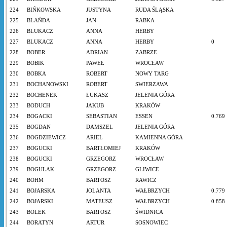
224
BIŃKOWSKA
JUSTYNA
RUDA ŚLĄSKA
225
BLAŃDA
JAN
RABKA
226
BLUKACZ
ANNA
HERBY
227
BLUKACZ
ANNA
HERBY
0
228
BOBER
ADRIAN
ZABRZE
229
BOBIK
PAWEŁ
WROCŁAW
230
BOBKA
ROBERT
NOWY TARG
231
BOCHANOWSKI
ROBERT
SWIERZAWA
232
BOCHENEK
ŁUKASZ
JELENIA GÓRA
233
BODUCH
JAKUB
KRAKÓW
234
BOGACKI
SEBASTIAN
ESSEN
0.769
235
BOGDAN
DAMSZEL
JELENIA GÓRA
236
BOGDZIEWICZ
ARIEL
KAMIENNA GÓRA
237
BOGUCKI
BARTŁOMIEJ
KRAKÓW
238
BOGUCKI
GRZEGORZ
WROCŁAW
239
BOGULAK
GRZEGORZ
GLIWICE
240
BOHM
BARTOSZ
RAWICZ
241
BOJARSKA
JOLANTA
WAŁBRZYCH
0.779
242
BOJARSKI
MATEUSZ
WAŁBRZYCH
0.858
243
BOLEK
BARTOSZ
ŚWIDNICA
244
BORATYN
ARTUR
SOSNOWIEC