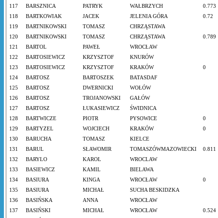
117
BARSZNICA
PATRYK
WAŁBRZYCH
0.773
118
BARTKOWIAK
JACEK
JELENIA GÓRA
0.72
119
BARTNIKOWSKI
TOMASZ
CHRZĄSTAWA
120
BARTNIKOWSKI
TOMASZ
CHRZĄSTAWA
0.789
121
BARTOL
PAWEŁ
WROCŁAW
122
BARTOSIEWICZ
KRZYSZTOF
KNURÓW
123
BARTOSIEWICZ
KRZYSZTOF
KRAKÓW
0
124
BARTOSZ
BARTOSZEK
BATASDAF
125
BARTOSZ
DWERNICKI
WOŁÓW
126
BARTOSZ
TROJANOWSKI
GAŁÓW
127
BARTOSZ
ŁUKASIEWICZ
ŚWIDNICA
128
BARTWICZE
PIOTR
PYSOWICE
0
129
BARTYZEL
WOJCIECH
KRAKÓW
0
130
BARUCHA
TOMASZ
KIELCE
131
BARUL
SŁAWOMIR
TOMASZÓWMAZOWIECKI
0.811
132
BARYLO
KAROL
WROCLAW
133
BASIEWICZ
KAMIL
BIELAWA
134
BASIURA
KINGA
WROCŁAW
0
135
BASIURA
MICHAŁ
SUCHA BESKIDZKA
136
BASIŃSKA
ANNA
WROCŁAW
137
BASIŃSKI
MICHAŁ
WROCŁAW
0.524