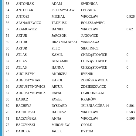
53
ANTONIAK
ADAM
SWIDNICA
54
ANTOSIAK
PRZEMYSŁAW
LEGNICA
55
ANTOSZ
MICHAŁ
WROCŁAW
0.928
56
APANASIEWICZ
TADEUSZ
BOLESŁAWIEC
57
ARAMOWICZ
DANIEL
WROCŁAW
0.62
58
ARTUR
JARCZOK
JUGOWICE
59
ARTUR
DRZYMKOWSKI
WARSZAWA
60
ARTUR
PELC
SIECHNICE
61
ATLAS
KAMIL
CHRZĄSTOWICE
0
62
ATLAS
BENIAMIN
CHRZĄSTOWICE
0
63
ATLAS
HANNA
CHRZĄSTOWICE
0
64
AUGUSTYN
ANDRZEJ
RYBNIK
65
AUGUSTYNIAK
KAROL
ZDUŃSKA WOLA
66
AUGUSTYNOWICZ
ARTUR
ZDZIESZOWICE
0
67
AUGUSTYNOWICZ
RAFAŁ
OGRODNICZKI
68
BABICZ
PAWEŁ
KRAKÓW
69
BACHRYJ
RYSZARD
JELENIA GÓRA 14
0.801
70
BACHURSKI
DARIUSZ
WROCŁAW
0.583
71
BACZYŃSKA
ANNA
WROCŁAW
0.598
72
BACZYŃSKI
MIROSŁAW
OPOLE
73
BADURA
JACEK
BYTOM