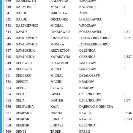
539
DANILISZYN
RADOSŁAW
WROCŁAW
540
DARMOSZ
MIKOŁAJ
KATOWICE
0
541
DARUL
JAROSŁAW
ŻORY
0
542
DARUL
GRZEGORZ
BOLESŁAWIEC
543
DASZKIEWICZ
MICHAŁ
WROCŁAW
544
DAWID
PANKIEWICZ
BOLESŁAWIEC
0.51
545
DAWIDOWICZ
KRZYSZTOF
JASTRZĘBIE-ZDRÓJ
0.621
546
DAWIDOWICZ
MONIKA
JASTRZĘBIE-ZDRÓJ
547
DAWIDZIUK
KRZYSZTOF
OLEŚNICA
548
DAWIDZIUK
KATARZYNA
OLEŚNICA
0.537
549
DECEWICZ
SLAWOMIR
WROCLAW
0
550
DECEWICZ
MICHAŁ
WROCŁAW
0
551
DEDERKO
MICHAŁ
DZIAŁOSZYN
552
DEFORT
MACIEJ
KRAKÓW
553
DEFORT
SYLWIA
KRAKÓW
554
DELA
PAWEŁ
CZERNICHÓW
0
555
DELA
WOJTEK
CZERNICHÓW
0.87
556
DELEWSKA
KAJA
DĄBROWA GÓRNICZA
557
DEMBSKA
HANNA
RAWICZ
0.636
558
DEMBSKI
ŁUKASZ
RAWICZ
0.759
559
DEMBSKI
ŁUKASZ
OLEŚNICA
560
DENES
TADEK
BRZEG