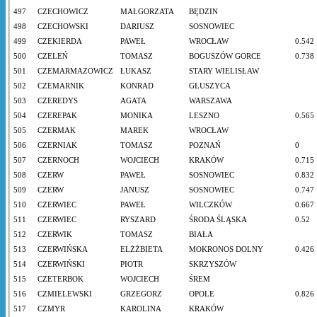
497
CZECHOWICZ
MAŁGORZATA
BĘDZIN
498
CZECHOWSKI
DARIUSZ
SOSNOWIEC
499
CZEKIERDA
PAWEŁ
WROCŁAW
0.542
500
CZELEŃ
TOMASZ
BOGUSZÓW GORCE
0.738
501
CZEMARMAZOWICZ
ŁUKASZ
STARY WIELISŁAW
502
CZEMARNIK
KONRAD
GŁUSZYCA
503
CZEREDYS
AGATA
WARSZAWA
504
CZEREPAK
MONIKA
LESZNO
0.565
505
CZERMAK
MAREK
WROCŁAW
506
CZERNIAK
TOMASZ
POZNAŃ
0
507
CZERNOCH
WOJCIECH
KRAKÓW
0.715
508
CZERW
PAWEŁ
SOSNOWIEC
0.832
509
CZERW
JANUSZ
SOSNOWIEC
0.747
510
CZERWIEC
PAWEŁ
WILCZKÓW
0.667
511
CZERWIEC
RYSZARD
ŚRODA ŚLĄSKA
0.52
512
CZERWIK
TOMASZ
BIAŁA
513
CZERWIŃSKA
ELŻŻBIETA
MOKRONOS DOLNY
0.426
514
CZERWIŃSKI
PIOTR
SKRZYSZÓW
515
CZETERBOK
WOJCIECH
ŚREM
516
CZMIELEWSKI
GRZEGORZ
OPOLE
0.826
517
CZMYR
KAROLINA
KRAKÓW