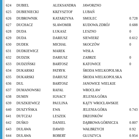
624
DUBIEL
ALEKSANDRA
JAWORZNO
625
DUBIENIECKI
KRZYSZTOF
LUBAŃ
626
DUBROWNIK
KATARZYNA
SMOLEC
0.728
627
DUCHACZ
SŁAWOMIR
KUDOWA.ZDRÓJ
0.688
628
DUDA
ŁUKASZ
LESZNO
0
629
DUDA
DARIUSZ
SIEWIERZ
0.612
630
DUDEK
MICHAŁ
SKOCZÓW
0
631
DUDKIEWICZ
MAREK
WISŁA
632
DUDZIK
DARIUSZ
ZABRZE
0
633
DUDZIŃSKI
BARTOSZ
KATOWICE
0
634
DUKARSKI
PATRYK
ŚRODA WIELKOPOLSKA
635
DUKARSKI
DARIUSZ
ŚRODA WIELKOPOLSKA
636
DUL
BARTOSZ
JANOWICE WIELKIE
637
DUMANOWSKI
RAFAŁ
WROCŁAW
638
DUMIN
IGNACY
JELENIA GÓRA
639
DUSZKIEWICZ
PAULINA
KĄTY WROCŁAWSKIE
640
DUSZYŃSKA
EWA
JELENIA GÓRA
0.743
641
DUTCZAJ
LESZEK
DRZONKÓW
642
DUŚKO
DANIEL
DĄBROWA GÓRNICZA
0.807
643
DUŁAWA
DAWID
WAŁBRZYCH
0.92
644
DUŁAWA
ROBERT
GŁUSZYCA
0.954