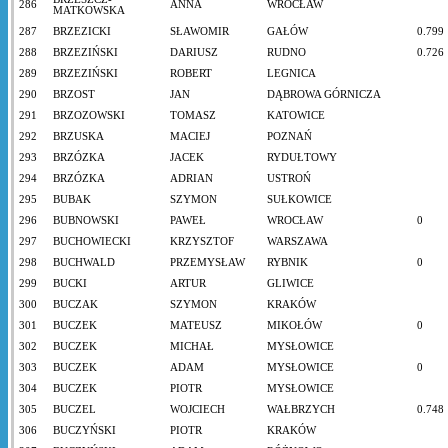
286
ANNA
WROCŁAW
MATKOWSKA
287
BRZEZICKI
SŁAWOMIR
GAŁÓW
0.799
288
BRZEZIŃSKI
DARIUSZ
RUDNO
0.726
289
BRZEZIŃSKI
ROBERT
LEGNICA
290
BRZOST
JAN
DĄBROWA GÓRNICZA
291
BRZOZOWSKI
TOMASZ
KATOWICE
292
BRZUSKA
MACIEJ
POZNAŃ
293
BRZÓZKA
JACEK
RYDUŁTOWY
294
BRZÓZKA
ADRIAN
USTROŃ
295
BUBAK
SZYMON
SUŁKOWICE
296
BUBNOWSKI
PAWEŁ
WROCŁAW
0
297
BUCHOWIECKI
KRZYSZTOF
WARSZAWA
298
BUCHWALD
PRZEMYSŁAW
RYBNIK
0
299
BUCKI
ARTUR
GLIWICE
300
BUCZAK
SZYMON
KRAKÓW
301
BUCZEK
MATEUSZ
MIKOŁÓW
0
302
BUCZEK
MICHAŁ
MYSŁOWICE
303
BUCZEK
ADAM
MYSŁOWICE
0
304
BUCZEK
PIOTR
MYSŁOWICE
305
BUCZEL
WOJCIECH
WAŁBRZYCH
0.748
306
BUCZYŃSKI
PIOTR
KRAKÓW