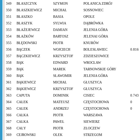
349
BŁASZCZYK
SZYMON
POLANICA ZDRÓJ
350
BŁASZKIEWICZ
MICHAŁ
SOSNOWIEC
351
BŁASZKO
BASIA
OPOLE
352
BŁASZYK
SYLWIA
DĄBRÓWKA
353
BŁAŻEJEWICZ
DAMIAN
JELENIA GÓRA
354
BŁAŻKÓW
BARTOSZ
JELENAI GÓRA
355
BŁĘDOWSKI
PIOTR
KNURÓW
356
BĄCZEK
WOJCIECH
BOLESŁAWIEC
0.816
357
BĄCZKIEWICZ
KRZYSZTOF
ZDZIESZOWICE
358
BĄK
EDWARD
WROCŁAW
359
BĄK
MAREK
TARNOWSKIE GÓRY
360
BĄK
SŁAWOMIR
JELENIA GÓRA
361
BĄKIEWICZ
MICHAŁ
GŁUSZYCA
362
BĄKIEWICZ
KRZYSZTOF
GŁUSZYCA
363
CAPUTA
DOMINIK
CISIEC
0.743
364
CAŁEK
MATEUSZ
CZĘSTOCHOWA
0
365
CAŁEK
ANDRZEJ
CZĘSTOCHOWA
0
366
CAŁKA
PIOTR
WARSZAWA
367
CAŁKA
PAWEŁ
SIEWIERZ
368
CAŁY
PIOTR
ZŁOCZEW
369
CEJROWSKI
OLEK
STRZEGOM