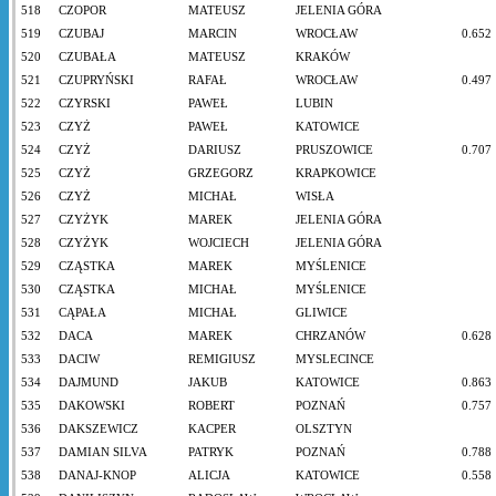
518
CZOPOR
MATEUSZ
JELENIA GÓRA
519
CZUBAJ
MARCIN
WROCŁAW
0.652
520
CZUBAŁA
MATEUSZ
KRAKÓW
521
CZUPRYŃSKI
RAFAŁ
WROCŁAW
0.497
522
CZYRSKI
PAWEŁ
LUBIN
523
CZYŻ
PAWEŁ
KATOWICE
524
CZYŻ
DARIUSZ
PRUSZOWICE
0.707
525
CZYŻ
GRZEGORZ
KRAPKOWICE
526
CZYŻ
MICHAŁ
WISŁA
527
CZYŻYK
MAREK
JELENIA GÓRA
528
CZYŻYK
WOJCIECH
JELENIA GÓRA
529
CZĄSTKA
MAREK
MYŚLENICE
530
CZĄSTKA
MICHAŁ
MYŚLENICE
531
CĄPAŁA
MICHAŁ
GLIWICE
532
DACA
MAREK
CHRZANÓW
0.628
533
DACIW
REMIGIUSZ
MYSLECINCE
534
DAJMUND
JAKUB
KATOWICE
0.863
535
DAKOWSKI
ROBERT
POZNAŃ
0.757
536
DAKSZEWICZ
KACPER
OLSZTYN
537
DAMIAN SILVA
PATRYK
POZNAŃ
0.788
538
DANAJ-KNOP
ALICJA
KATOWICE
0.558