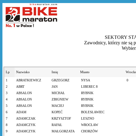
SEKTORY STA
Zawodnicy, którzy nie są pr
Wybier
Lp
Nazwisko
Imię
Miasto
Wrocł
1
ABRATKIEWICZ
GRZEGORZ
NYSA
0
2
ABRT
JAN
LIBEREC 8
3
ABSALON
MICHAŁ
RYBNIK
4
ABSALON
ZBIGNIEW
RYBNIK
5
ABSALON
MACIEJ
RYBNIK
6
ADAM
KOPEĆ
BOLESŁAWIEC
7
ADAMCZAK
KRZYSZTOF
LESZNO
8
ADAMCZYK
RAFAŁ
WROCŁAW
9
ADAMCZYK
MAŁGORZATA
CHORZÓW