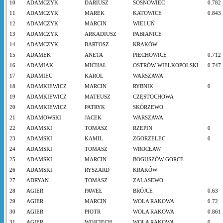
10
ADAMCZYK
DARIUSZ
SOSNOWIEC
0.782
11
ADAMCZYK
MAREK
KATOWICE
0.843
12
ADAMCZYK
MARCIN
WIELUŃ
13
ADAMCZYK
ARKADIUSZ
PABIANICE
14
ADAMCZYK
BARTOSZ
KRAKÓW
15
ADAMEK
ANETA
PIECHOWICE
0.712
16
ADAMIAK
MICHAŁ
OSTRÓW WIELKOPOLSKI
0.747
17
ADAMIEC
KAROL
WARSZAWA
18
ADAMKIEWICZ
MARCIN
RYBNIK
0
19
ADAMKIEWICZ
MATEUSZ
CZĘSTOCHOWA
20
ADAMKIEWICZ
PATRYK
SKÓRZEWO
21
ADAMOWSKI
JACEK
WARSZAWA
22
ADAMSKI
TOMASZ
RZEPIN
0
23
ADAMSKI
KAMIL
ZGORZELEC
0
24
ADAMSKI
TOMASZ
WROCŁAW
25
ADAMSKI
MARCIN
BOGUSZÓW-GORCE
26
ADAMSKI
RYSZARD
KRAKÓW
27
ADRYAN
TOMASZ
ZALASEWO
28
AGIER
PAWEŁ
BRÓJCE
0.63
29
AGIER
MARCIN
WOLA RAKOWA
0.72
30
AGIER
PIOTR
WOLA RAKOWA
0.861
31
AGIER
WOJCIECH
WOLA RAKOWA
0