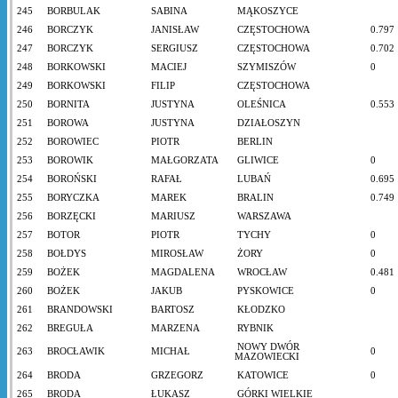
245
BORBULAK
SABINA
MĄKOSZYCE
246
BORCZYK
JANISŁAW
CZĘSTOCHOWA
0.797
247
BORCZYK
SERGIUSZ
CZĘSTOCHOWA
0.702
248
BORKOWSKI
MACIEJ
SZYMISZÓW
0
249
BORKOWSKI
FILIP
CZĘSTOCHOWA
250
BORNITA
JUSTYNA
OLEŚNICA
0.553
251
BOROWA
JUSTYNA
DZIAŁOSZYN
252
BOROWIEC
PIOTR
BERLIN
253
BOROWIK
MAŁGORZATA
GLIWICE
0
254
BOROŃSKI
RAFAŁ
LUBAŃ
0.695
255
BORYCZKA
MAREK
BRALIN
0.749
256
BORZĘCKI
MARIUSZ
WARSZAWA
257
BOTOR
PIOTR
TYCHY
0
258
BOŁDYS
MIROSŁAW
ŻORY
0
259
BOŻEK
MAGDALENA
WROCŁAW
0.481
260
BOŻEK
JAKUB
PYSKOWICE
0
261
BRANDOWSKI
BARTOSZ
KŁODZKO
262
BREGUŁA
MARZENA
RYBNIK
NOWY DWÓR
263
BROCŁAWIK
MICHAŁ
0
MAZOWIECKI
264
BRODA
GRZEGORZ
KATOWICE
0
265
BRODA
ŁUKASZ
GÓRKI WIELKIE