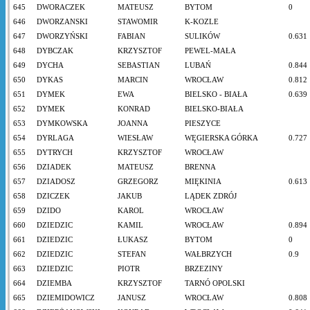
645
DWORACZEK
MATEUSZ
BYTOM
0
646
DWORZANSKI
STAWOMIR
K-KOZLE
647
DWORZYŃSKI
FABIAN
SULIKÓW
0.631
648
DYBCZAK
KRZYSZTOF
PEWEL-MAŁA
649
DYCHA
SEBASTIAN
LUBAŃ
0.844
650
DYKAS
MARCIN
WROCŁAW
0.812
651
DYMEK
EWA
BIELSKO - BIAŁA
0.639
652
DYMEK
KONRAD
BIELSKO-BIAŁA
653
DYMKOWSKA
JOANNA
PIESZYCE
654
DYRLAGA
WIESŁAW
WĘGIERSKA GÓRKA
0.727
655
DYTRYCH
KRZYSZTOF
WROCŁAW
656
DZIADEK
MATEUSZ
BRENNA
657
DZIADOSZ
GRZEGORZ
MIĘKINIA
0.613
658
DZICZEK
JAKUB
LĄDEK ZDRÓJ
659
DZIDO
KAROL
WROCŁAW
660
DZIEDZIC
KAMIL
WROCŁAW
0.894
661
DZIEDZIC
ŁUKASZ
BYTOM
0
662
DZIEDZIC
STEFAN
WAŁBRZYCH
0.9
663
DZIEDZIC
PIOTR
BRZEZINY
664
DZIEMBA
KRZYSZTOF
TARNÓ OPOLSKI
665
DZIEMIDOWICZ
JANUSZ
WROCŁAW
0.808