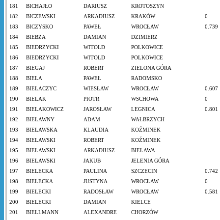
181
BICHAJŁO
DARIUSZ
KROTOSZYN
182
BICZEWSKI
ARKADIUSZ
KRAKÓW
0
183
BICZYSKO
PAWEŁ
WROCŁAW
0.739
184
BIEBZA
DAMIAN
DZIMIERZ
185
BIEDRZYCKI
WITOLD
POLKOWICE
186
BIEDRZYCKI
WITOLD
POLKOWICE
187
BIEGAJ
ROBERT
ZIELONA GÓRA
188
BIELA
PAWEŁ
RADOMSKO
189
BIELACZYC
WIESŁAW
WROCŁAW
0.607
190
BIELAK
PIOTR
WSCHOWA
0
191
BIELAKOWICZ
JAROSŁAW
LEGNICA
0.801
192
BIELAWNY
ADAM
WAŁBRZYCH
193
BIELAWSKA
KLAUDIA
KOŹMINEK
194
BIELAWSKI
ROBERT
KOŹMINEK
195
BIELAWSKI
ARKADIUSZ
BIELAWA
196
BIELAWSKI
JAKUB
JELENIA GÓRA
197
BIELECKA
PAULINA
SZCZECIN
0.742
198
BIELECKA
JUSTYNA
WROCŁAW
0
199
BIELECKI
RADOSŁAW
WROCŁAW
0.581
200
BIELECKI
DAMIAN
KIELCE
201
BIELLMANN
ALEXANDRE
CHORZÓW