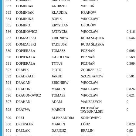
582
DOMINIAK
ANDRZEJ
WIELUŃ
583
DOMINIAK
KLAUDIA
KRAKÓW
584
DOMINIKA
BOBIK
WROCŁAW
585
DOMINO
KRYSTIAN
GŁOGÓW
586
DOMKOWICZ
PATRYCJA
WROCŁAW
0.416
587
DOMŻALSKI
ZBIGNIEW
RUDA ŚLĄSKA
0.646
588
DOMŻALSKI
TADEUSZ
RUDA ŚLĄSKA
589
DOPIERAŁA
TOMASZ
POZNAŃ
0.908
590
DOPIERAŁA
KAROLINA
POZNAŃ
0.569
591
DOPIERAŁA
TYTUS
POZNAŃ
0.569
592
DRABIK
PIOTR
ZGORZELEC
593
DRADRACH
JAKUB
SZCZEPANÓW
0.581
594
DRAGAN
ZBIGNIEW
WROCŁAW
595
DRAGON
MARCIN
WROCŁAW
0.826
596
DRAGUNOWICZ
TOMASZ
WROCŁAW
0.621
597
DRAHAN
ADAM
WAŁBRZYCH
0
PIOTRKÓW
598
DRATWA
MARCIN
0
TRYBUNALSKI
599
DREJ
ALEKSANDRA
SOSNOWIEC
600
DREKSLER
MARCIN
ŁÓDŹ
0.829
601
DRELAK
DARIUSZ
BRALIN
0.92