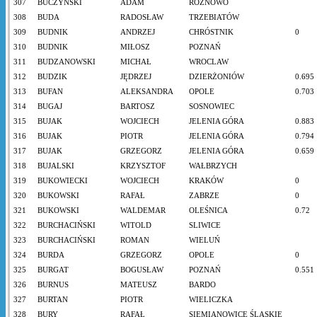
307
BUCZYŃSKI
ADAM
RÓŻNOWO
308
BUDA
RADOSŁAW
TRZEBIATÓW
309
BUDNIK
ANDRZEJ
CHRÓSTNIK
0
310
BUDNIK
MIŁOSZ
POZNAŃ
311
BUDZANOWSKI
MICHAŁ
WROCLAW
312
BUDZIK
JĘDRZEJ
DZIERŻONIÓW
0.695
313
BUFAN
ALEKSANDRA
OPOLE
0.703
314
BUGAJ
BARTOSZ
SOSNOWIEC
315
BUJAK
WOJCIECH
JELENIA GÓRA
0.883
316
BUJAK
PIOTR
JELENIA GÓRA
0.794
317
BUJAK
GRZEGORZ
JELENIA GÓRA
0.659
318
BUJALSKI
KRZYSZTOF
WAŁBRZYCH
319
BUKOWIECKI
WOJCIECH
KRAKÓW
0
320
BUKOWSKI
RAFAŁ
ZABRZE
0
321
BUKOWSKI
WALDEMAR
OLEŚNICA
0.72
322
BURCHACIŃSKI
WITOLD
SLIWICE
323
BURCHACIŃSKI
ROMAN
WIELUŃ
324
BURDA
GRZEGORZ
OPOLE
0
325
BURGAT
BOGUSŁAW
POZNAŃ
0.551
326
BURNUS
MATEUSZ
BARDO
327
BURTAN
PIOTR
WIELICZKA
328
BURY
RAFAŁ
SIEMIANOWICE ŚLĄSKIE