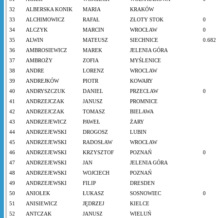
32
ALBERSKA KONIK
MARIA
KRAKÓW
33
ALCHIMOWICZ
RAFAŁ
ZŁOTY STOK
0
34
ALCZYK
MARCIN
WROCŁAW
0
35
ALWIN
MATEUSZ
SIECHNICE
0.682
36
AMBROSIEWICZ
MAREK
JELENIA GÓRA
37
AMBROŻY
ZOFIA
MYŚLENICE
38
ANDRE
LORENZ
WROCLAW
39
ANDREJKÓW
PIOTR
KOWARY
40
ANDRYSZCZUK
DANIEL
PRZECŁAW
0
41
ANDRZEJCZAK
JANUSZ
PROMNICE
42
ANDRZEJCZAK
TOMASZ
BIELAWA
43
ANDRZEJEWICZ
PAWEŁ
ŻARY
44
ANDRZEJEWSKI
DROGOSZ
LUBIN
45
ANDRZEJEWSKI
RADOSŁAW
WROCŁAW
46
ANDRZEJEWSKI
KRZYSZTOF
POZNAŃ
0
47
ANDRZEJEWSKI
JAN
JELENIA GÓRA
48
ANDRZEJEWSKI
WOJCIECH
POZNAŃ
49
ANDRZEJEWSKI
FILIP
DRESDEN
50
ANIOŁEK
ŁUKASZ
SOSNOWIEC
0
51
ANISIEWICZ
JĘDRZEJ
KIELCE
52
ANTCZAK
JANUSZ
WIELUŃ