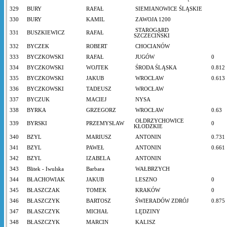
329
BURY
RAFAŁ
SIEMIANOWICE ŚLĄSKIE
330
BURY
KAMIL
ZAWOJA 1200
STAROGARD
331
BUSZKIEWICZ
RAFAŁ
SZCZECIŃSKI
332
BYCZEK
ROBERT
CHOCIANÓW
333
BYCZKOWSKI
RAFAŁ
JUGÓW
0
334
BYCZKOWSKI
WOJTEK
ŚRODA ŚLĄSKA
0.812
335
BYCZKOWSKI
JAKUB
WROCŁAW
0.613
336
BYCZKOWSKI
TADEUSZ
WROCŁAW
337
BYCZUK
MACIEJ
NYSA
338
BYRKA
GRZEGORZ
WROCŁAW
0.63
OŁDRZYCHOWICE
339
BYRSKI
PRZEMYSŁAW
0
KŁODZKIE
340
BZYL
MARIUSZ
ANTONIN
0.731
341
BZYL
PAWEŁ
ANTONIN
0.661
342
BZYL
IZABELA
ANTONIN
343
Blitek - Iwulska
Barbara
WAŁBRZYCH
344
BŁACHOWIAK
JAKUB
LESZNO
0
345
BŁASZCZAK
TOMEK
KRAKÓW
0
346
BŁASZCZYK
BARTOSZ
ŚWIERADÓW ZDRÓJ
0.875
347
BŁASZCZYK
MICHAŁ
LĘDZINY
348
BŁASZCZYK
MARCIN
KALISZ