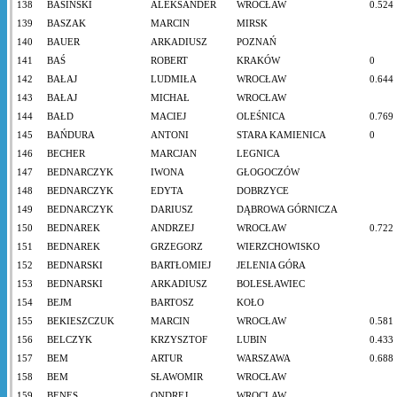
138
BASIŃSKI
ALEKSANDER
WROCŁAW
0.524
139
BASZAK
MARCIN
MIRSK
140
BAUER
ARKADIUSZ
POZNAŃ
141
BAŚ
ROBERT
KRAKÓW
0
142
BAŁAJ
LUDMIŁA
WROCŁAW
0.644
143
BAŁAJ
MICHAŁ
WROCŁAW
144
BAŁD
MACIEJ
OLEŚNICA
0.769
145
BAŃDURA
ANTONI
STARA KAMIENICA
0
146
BECHER
MARCJAN
LEGNICA
147
BEDNARCZYK
IWONA
GŁOGOCZÓW
148
BEDNARCZYK
EDYTA
DOBRZYCE
149
BEDNARCZYK
DARIUSZ
DĄBROWA GÓRNICZA
150
BEDNAREK
ANDRZEJ
WROCŁAW
0.722
151
BEDNAREK
GRZEGORZ
WIERZCHOWISKO
152
BEDNARSKI
BARTŁOMIEJ
JELENIA GÓRA
153
BEDNARSKI
ARKADIUSZ
BOLESŁAWIEC
154
BEJM
BARTOSZ
KOŁO
155
BEKIESZCZUK
MARCIN
WROCŁAW
0.581
156
BELCZYK
KRZYSZTOF
LUBIN
0.433
157
BEM
ARTUR
WARSZAWA
0.688
158
BEM
SŁAWOMIR
WROCŁAW
159
BENES
ONDREJ
WROCLAW