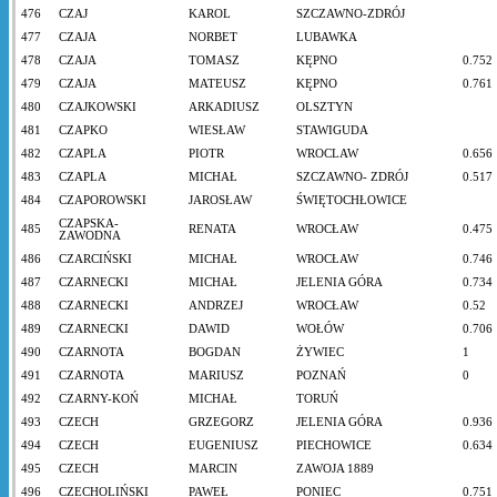
476
CZAJ
KAROL
SZCZAWNO-ZDRÓJ
477
CZAJA
NORBET
LUBAWKA
478
CZAJA
TOMASZ
KĘPNO
0.752
479
CZAJA
MATEUSZ
KĘPNO
0.761
480
CZAJKOWSKI
ARKADIUSZ
OLSZTYN
481
CZAPKO
WIESŁAW
STAWIGUDA
482
CZAPLA
PIOTR
WROCLAW
0.656
483
CZAPLA
MICHAŁ
SZCZAWNO- ZDRÓJ
0.517
484
CZAPOROWSKI
JAROSŁAW
ŚWIĘTOCHŁOWICE
CZAPSKA-
485
RENATA
WROCŁAW
0.475
ZAWODNA
486
CZARCIŃSKI
MICHAŁ
WROCŁAW
0.746
487
CZARNECKI
MICHAŁ
JELENIA GÓRA
0.734
488
CZARNECKI
ANDRZEJ
WROCŁAW
0.52
489
CZARNECKI
DAWID
WOŁÓW
0.706
490
CZARNOTA
BOGDAN
ŻYWIEC
1
491
CZARNOTA
MARIUSZ
POZNAŃ
0
492
CZARNY-KOŃ
MICHAŁ
TORUŃ
493
CZECH
GRZEGORZ
JELENIA GÓRA
0.936
494
CZECH
EUGENIUSZ
PIECHOWICE
0.634
495
CZECH
MARCIN
ZAWOJA 1889
496
CZECHOLIŃSKI
PAWEŁ
PONIEC
0.751