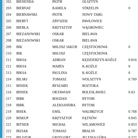
202
BIENENDA
PIOTR
OLSZTYN
203
BIERNAT
KAMILA
STRZELIN
0
204
BIERNAWSKI
PIOTR
NOWY TARG
205
BIERYT
ZBYSZEK
PAWŁOWICE
206
BIERŁA
KRZYSZTOF
WĄGROWIEC
207
BIEZANOWSKI
OSKAR
BIELAWA
208
BIEŻANOWSKI
OSKAR
BIELAWA
209
BIK
MIŁOSZ JAKUB
CZĘSTOCHOWA
0
210
BIK
MIŁOSZ
CZĘSTOCHOWA
211
BIKSA
ADRIAN
KĘDZIERZYN-KOŹLE
0.816
212
BIKSA
MARTA
K-KOŹLE
0
213
BIKSA
PAULINA
K-KOŹLE
0
214
BILSKI
TOMASZ
WOLSZTYN
0.769
215
BINIEK
RYSZARD
ROZTOKA
216
BINIEK
OKTAWIAN
BOLESŁAWIEC
0.63
217
BIRK
BOGDAN
BYTOM
218
BIRK
ALEKSANDRA
BYTOM
219
BISEK
EMIL
WAŁBRZYCH
0.768
220
BISKUP
KRZYSZTOF
PĄTNÓW
0.845
221
BITNER
MICHAŁ
WILAMOWICE
0.853
222
BIZIAK
TOMASZ
BRALIN
0.787
223
BIŁOZOR
GRZEGORZ
JELENIA GÓRA
0.527