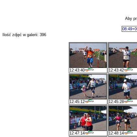
Aby pr
08:49+0
Ilość zdjęć w galerii: 396
12:43:40
12:43:42
12:45:12
12:45:28
12:47:14
12:48:14