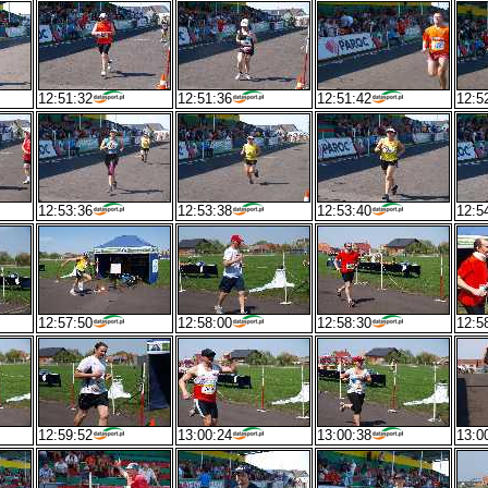
12:51:32
12:51:36
12:51:42
12:5
12:53:36
12:53:38
12:53:40
12:5
12:57:50
12:58:00
12:58:30
12:5
12:59:52
13:00:24
13:00:38
13:0