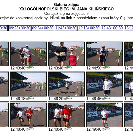
Galeria zdjęć:
XXI OGÓLNOPOLSKI BIEG IM. JANA KILIŃSKIEGO
Odnajdź się na zdjęciach!
zejść do konkretnej godziny, kliknij na link z przedziałem czasu który Cię inte
0:30
09:23+00:30
09:54+00:30
11:43+00:30
12:13+00:30
12:43+00:30
13:1
12:43:46
12:43:48
12:44:50
12:4
12:46:18
12:46:20
12:46:46
12:4
12:48:46
12:48:48
12:49:46
12:4