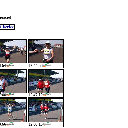
resuje!
9+koniec
4:54
12:44:56
7:00
12:47:12
9:56
12:50:16