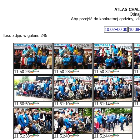
ATLAS CHAL
Odnaj
Aby przejść do konkretnej godziny, kli
10:02+00:30
10:38
Ilość zdjęć w galerii: 245
11:50:26
11:50:28
11:50:32
11:
11:50:50
11:51:10
11:51:14
11:
11:51:38
11:51:40
11:51:44