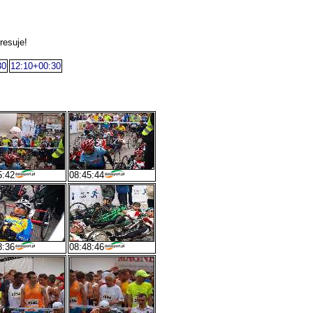
resuje!
30
12:10+00:30
5:42
08:45:44
8:36
08:48:46