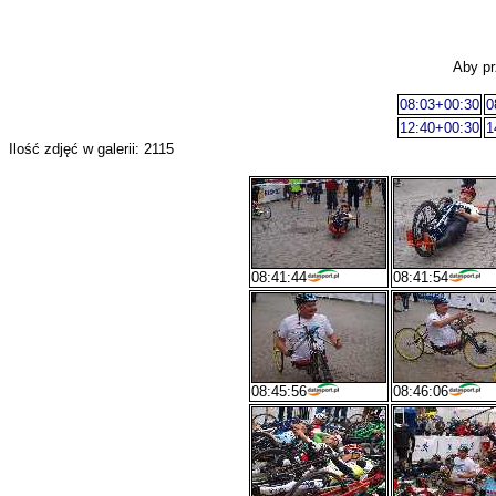
Aby pr
08:03+00:30
0
12:40+00:30
1
Ilość zdjęć w galerii: 2115
08:41:44
08:41:54
08:45:56
08:46:06