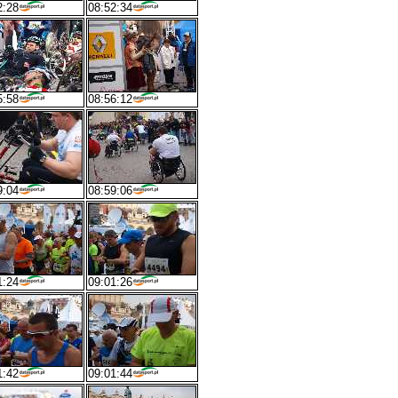
2:28
08:52:34
5:58
08:56:12
9:04
08:59:06
1:24
09:01:26
1:42
09:01:44