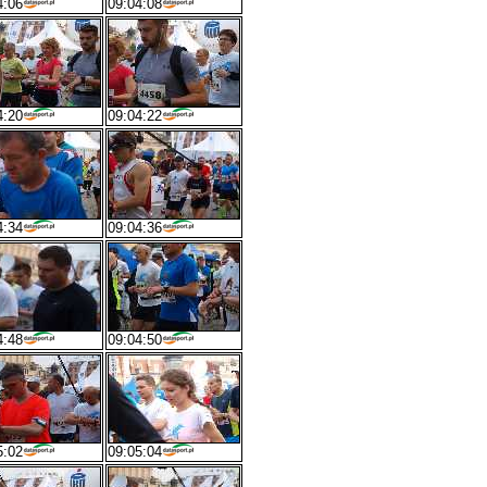
4:06
09:04:08
4:20
09:04:22
4:34
09:04:36
4:48
09:04:50
5:02
09:05:04