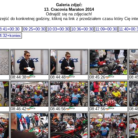
Galeria zdjęć:
13. Cracovia Maraton 2014
Odnajdź się na zdjęciach!
zejść do konkretnej godziny, kliknij na link z przedziałem czasu który Cię inte
8:41+00:30
09:25+00:30
10:03+00:30
10:36+00:30
11:09+00:30
11:40+00:
4:32+koniec
08:44:38
08:44:48
08:45:26
08:4
08:46:42
08:46:56
08:47:56
08:4