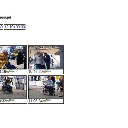
resuje!
30
12:10+00:30
0:16
10:42:20
3:32
11:03:34