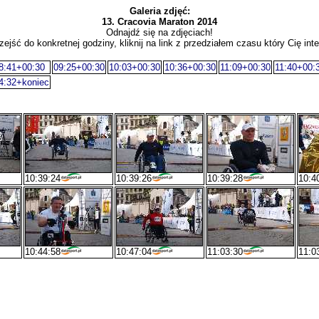
Galeria zdjęć:
13. Cracovia Maraton 2014
Odnajdź się na zdjęciach!
zejść do konkretnej godziny, kliknij na link z przedziałem czasu który Cię inte
8:41+00:30
09:25+00:30
10:03+00:30
10:36+00:30
11:09+00:30
11:40+00:
4:32+koniec
10:39:24
10:39:26
10:39:28
10:4
10:44:58
10:47:04
11:03:30
11:0