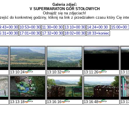
Galeria zdjęć:
V SUPERMARATON GÓR STOŁOWYCH
Odnajdź się na zdjęciach!
zejść do konkretnej godziny, kliknij na link z przedziałem czasu który Cię inte
9:43+00:30
10:53+00:30
11:30+00:30
13:10+00:30
14:24+00:30
15:00+00:
6:31+00:30
17:01+00:30
17:32+00:30
18:02+00:30
18:33+koniec
13:10:24
13:10:32
13:11:26
13:1
13:13:18
13:16:16
13:16:48
13:1