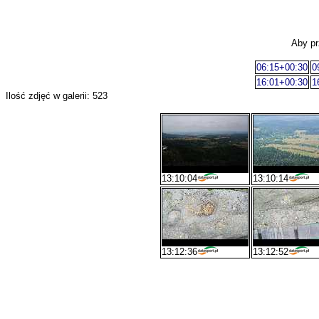
Aby pr
06:15+00:30
0
16:01+00:30
1
Ilość zdjęć w galerii: 523
13:10:04
13:10:14
13:12:36
13:12:52