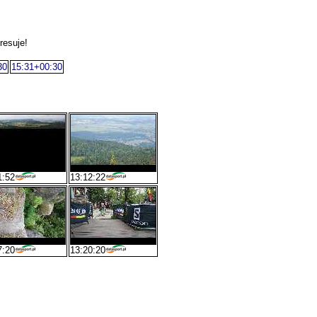
resuje!
30
15:31+00:30
1:52
13:12:22
7:20
13:20:20