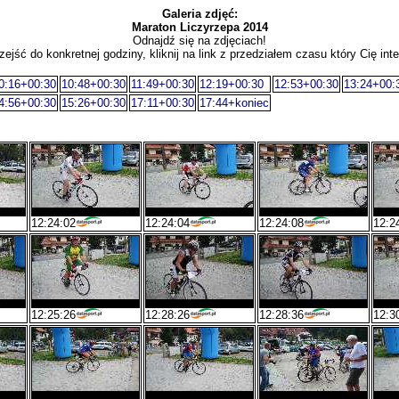
Galeria zdjęć:
Maraton Liczyrzepa 2014
Odnajdź się na zdjęciach!
zejść do konkretnej godziny, kliknij na link z przedziałem czasu który Cię inte
0:16+00:30
10:48+00:30
11:49+00:30
12:19+00:30
12:53+00:30
13:24+00:
4:56+00:30
15:26+00:30
17:11+00:30
17:44+koniec
12:24:02
12:24:04
12:24:08
12:2
12:25:26
12:28:26
12:28:36
12:3