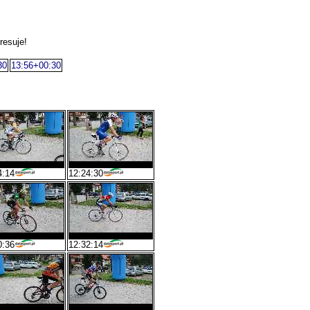
resuje!
30
13:56+00:30
4:14
12:24:30
0:36
12:32:14