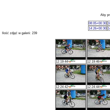
Aby pr
08:05+00:30
1
14:26+00:30
1
Ilość zdjęć w galerii: 239
12:19:44
12:19:46
12:24:42
12:24:44